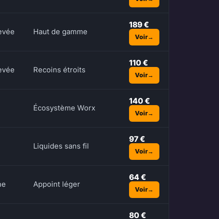
189 €
evée
Haut de gamme
Voir
110 €
evée
Recoins étroits
Voir
140 €
Écosystème Worx
Voir
97 €
Liquides sans fil
Voir
64 €
ne
Appoint léger
Voir
80 €