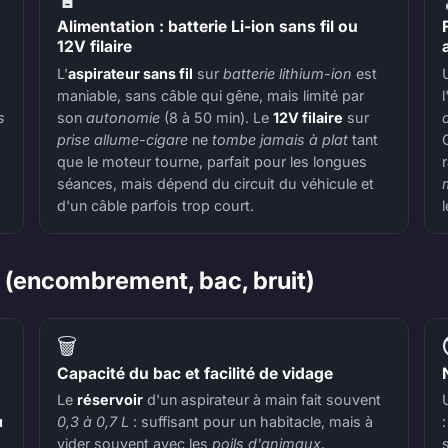
Alimentation : batterie Li-ion sans fil ou
12V filaire
L'
aspirateur sans fil
sur
batterie lithium-ion
est
maniable, sans câble qui gêne, mais limité par
s
son
autonomie
(8 à 50 min). Le
12V filaire
sur
prise allume-cigare
ne
tombe jamais à plat
tant
que le moteur tourne, parfait pour les longues
séances, mais dépend du circuit du véhicule et
d'un câble parfois trop court.
t (encombrement, bac, bruit)
🗑️
Capacité du bac et facilité de vidage
Le
réservoir
d'un aspirateur à main fait souvent
u
0,3 à 0,7 L
: suffisant pour un habitacle, mais à
vider souvent avec les
poils d'animaux
.