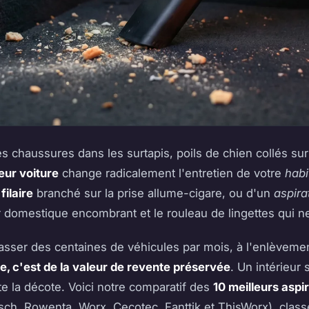
s chaussures dans les surtapis, poils de chien collés sur
eur voiture
change radicalement l'entretien de votre
habi
filaire
branché sur la prise allume-cigare, ou d'un
aspira
eur domestique encombrant et le rouleau de lingettes qui n
 passer des centaines de véhicules par mois, à l'enlèveme
e, c'est de la valeur de revente préservée
. Un intérieur
ite la décote. Voici notre comparatif des
10 meilleurs aspi
h, Rowenta, Worx, Cecotec, Fanttik et ThisWorx), class