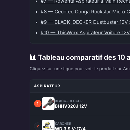
#7 — Rowenta Aspirateur à Main Rech
#8 — Cecotec Conga Rockstar Micro 
#9 — BLACK+DECKER Dustbuster 12V 
#10 — ThisWorx Aspirateur Voiture 12V
📊 Tableau comparatif des 10 a
Cliquez sur une ligne pour voir le produit sur Ama
ASPIRATEUR
BLACK+DECKER
1
BHHV320J 12V
KÄRCHER
2
WD 3 S V-17/4