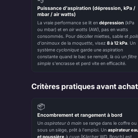
Puissance d'aspiration (dépression, kPa /
mbar / air watts)
La vraie performance se lit en
dépression
(kPa
ou mbar) et en
air watts
(AW), pas en watts
consommés. Pour décoller miettes, sable et
poil
d'animaux
de la
moquette
, visez
8 à 12 kPa
. Un
système
cyclonique
garde une aspiration
constante quand le bac se remplit, là où un
filtre
simple
s'encrasse et perd vite en efficacité.
Critères pratiques avant acha
📦
Encombrement et rangement à bord
Un
aspirateur à main
se range dans le coffre ou
sous un siège, prêt à l'emploi. Un
aspirateur ea
et poussière
à cuve (Kärcher WD, Bosch) est