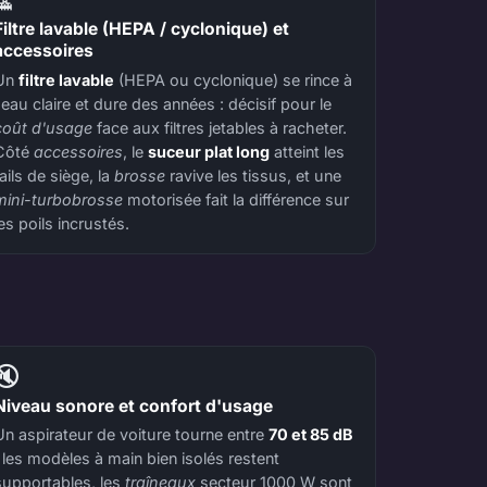
Filtre lavable (HEPA / cyclonique) et
accessoires
Un
filtre lavable
(HEPA ou cyclonique) se rince à
l'eau claire et dure des années : décisif pour le
coût d'usage
face aux filtres jetables à racheter.
Côté
accessoires
, le
suceur plat long
atteint les
rails de siège, la
brosse
ravive les tissus, et une
mini-turbobrosse
motorisée fait la différence sur
les poils incrustés.
🔇
Niveau sonore et confort d'usage
Un aspirateur de voiture tourne entre
70 et 85 dB
: les modèles à main bien isolés restent
supportables, les
traîneaux
secteur 1000 W sont