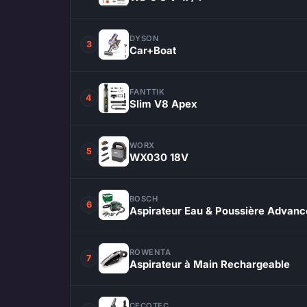
DYSON
3
Car+Boat
FANTTIK
4
Slim V8 Apex
WORX
5
WX030 18V
BOSCH
6
Aspirateur Eau & Poussière Advanc
ROWENTA
7
Aspirateur à Main Rechargeable
CECOTEC