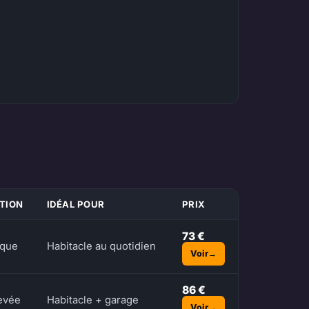
TION
IDÉAL POUR
PRIX
73 €
ique
Habitacle au quotidien
Voir
86 €
evée
Habitacle + garage
Voir