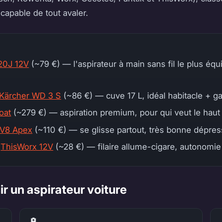
capable de tout avaler.
20J 12V
(~79 €) — l'aspirateur à main sans fil le plus équ
Kärcher WD 3 S
(~86 €) — cuve 17 L, idéal habitacle + ga
oat
(~279 €) — aspiration premium, pour qui veut le hau
m V8 Apex
(~110 €) — se glisse partout, très bonne dépres
:
ThisWorx 12V
(~28 €) — filaire allume-cigare, autonomie 
r un aspirateur voiture
🔋