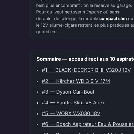
bien plus encombrant : on le réserve au garage.
Pour qui veut nettoyer
n'importe où
sans
dérouler de rallonge, le modèle
compact slim
ou
le 12V allume-cigare restent les plus pratiques a
quotidien.
Sommaire — accès direct aux 10 aspirat
#1 — BLACK+DECKER BHHV320J 12V
#2 — Kärcher WD 3 S V-17/4
#3 — Dyson Car+Boat
#4 — Fanttik Slim V8 Apex
#5 — WORX WX030 18V
#6 — Bosch Aspirateur Eau & Poussiè