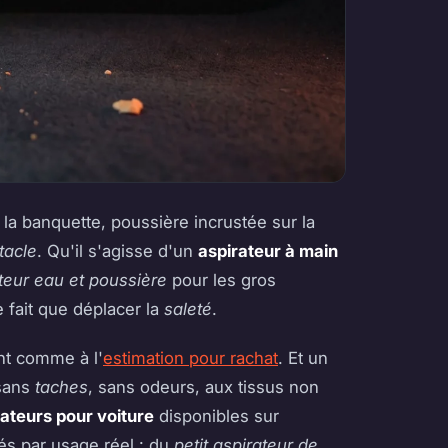
 la banquette, poussière incrustée sur la
tacle
. Qu'il s'agisse d'un
aspirateur à main
teur eau et poussière
pour les gros
e fait que déplacer la
saleté
.
nt comme à l'
estimation pour rachat
. Et un
 sans
taches
, sans odeurs, aux tissus non
rateurs pour voiture
disponibles sur
és par usage réel : du
petit aspirateur de