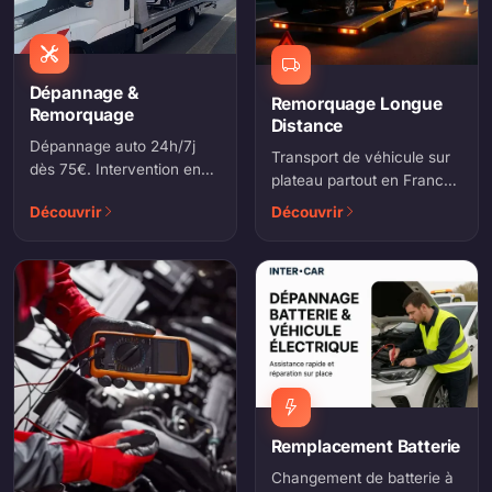
Dépannage &
Remorquage Longue
Remorquage
Distance
Dépannage auto 24h/7j
Transport de véhicule sur
dès 75€. Intervention en
plateau partout en France.
30 minutes, agréé
Voitures, utilitaires,
Découvrir
Découvrir
assurances, remorquage
véhicules de collection ou
toutes distances.
hors d'usage.
Remplacement Batterie
Changement de batterie à