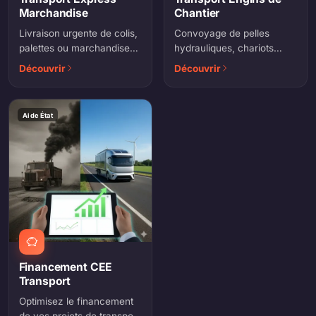
Chantier
Marchandise
Convoyage de pelles
Livraison urgente de colis,
hydrauliques, chariots
palettes ou marchandises
élévateurs, nacelles et
sensibles, partout en
Découvrir
Découvrir
engins agricoles. Convois
France et en Europe.
exceptionnels.
Aide État
Financement CEE
Transport
Optimisez le financement