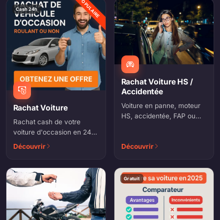
POPULAIRE
Cash 24h
Rachat Voiture HS /
Accidentée
Voiture en panne, moteur
Rachat Voiture
HS, accidentée, FAP ou
Rachat cash de votre
DPF bouché : on rachète
voiture d'occasion en 24h.
même les véhicules
Estimation en ligne,
Découvrir
Découvrir
irrécupérables.
paiement immédiat,
démarches incluses.
Gratuit