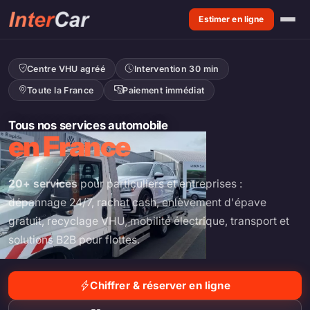
Estimer en ligne
Accueil
Services
Centre VHU agréé
Intervention 30 min
Toute la France
Paiement immédiat
Tous nos services automobile
en France
20+ services
pour particuliers et entreprises :
dépannage 24/7, rachat cash, enlèvement d'épave
gratuit, recyclage VHU, mobilité électrique, transport et
solutions B2B pour flottes.
Chiffrer & réserver en ligne