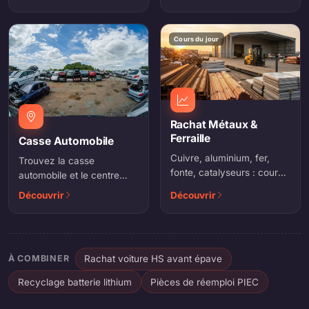
de réemploi (PIEC).
Cours du jour
Rachat Métaux &
Ferraille
Casse Automobile
Cuivre, aluminium, fer,
Trouvez la casse
fonte, catalyseurs : cours
automobile et le centre
du jour, enlèvement et
VHU agréés le plus proche
Découvrir
Découvrir
paiement immédiat.
pour votre épave ou vos
pièces.
À COMBINER
Rachat voiture HS avant épave
Recyclage batterie lithium
Pièces de réemploi PIEC