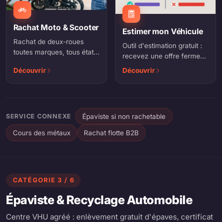
Rachat Moto & Scooter
Estimer mon Véhicule
Rachat de deux-roues
Outil d'estimation gratuit :
toutes marques, tous états.
recevez une offre ferme
Estimation gratuite et
en quelques minutes, sans
Découvrir
Découvrir
enlèvement à domicile.
engagement.
SERVICE CONNEXE
Épaviste si non rachetable
Cours des métaux
Rachat flotte B2B
CATÉGORIE 3 / 6
Épaviste & Recyclage Automobile
Centre VHU agréé : enlèvement gratuit d'épaves, certificat