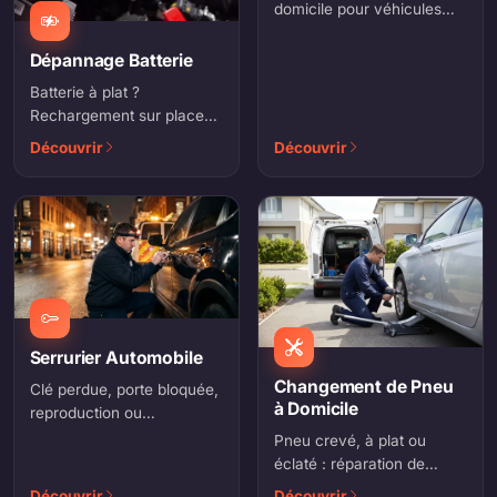
domicile pour véhicules
thermiques et hybrides.
Pose et recyclage de
Dépannage Batterie
l'ancienne batterie inclus.
Batterie à plat ?
Rechargement sur place
ou diagnostic. Solution
Découvrir
Découvrir
rapide pour repartir
immédiatement.
Serrurier Automobile
Changement de Pneu
Clé perdue, porte bloquée,
à Domicile
reproduction ou
programmation de clé :
Pneu crevé, à plat ou
intervention 7j/7 sans
éclaté : réparation de
dégât.
crevaison, changement et
Découvrir
Découvrir