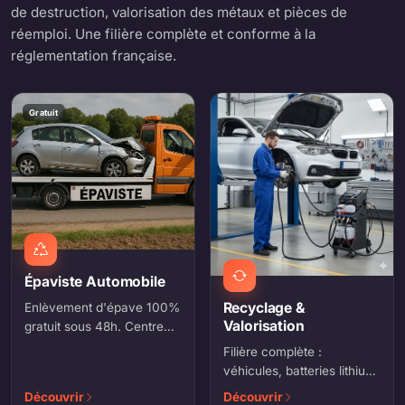
de destruction, valorisation des métaux et pièces de
réemploi. Une filière complète et conforme à la
réglementation française.
Gratuit
Épaviste Automobile
Recyclage &
Enlèvement d'épave 100%
Valorisation
gratuit sous 48h. Centre
VHU agréé, certificat de
Filière complète :
destruction Cerfa officiel
véhicules, batteries lithium,
remis sur place.
engins de chantier, pièces
Découvrir
Découvrir