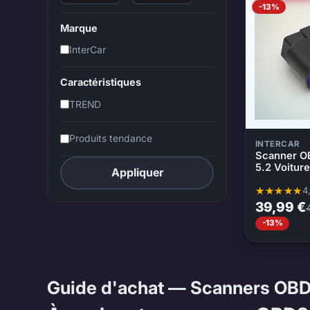
-13%
Marque
InterCar
Caractéristiques
TREND
Produits tendance
INTERCAR
Scanner O
5.2 Voiture
Appliquer
4
Note moyenne
39,99 €
-13%
Guide d'achat — Scanners OB