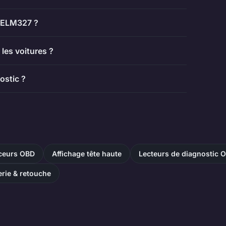
2 ELM327 ?
les voitures ?
ostic ?
aceurs OBD
Affichage tête haute
Lecteurs de diagnostic 
rie & retouche