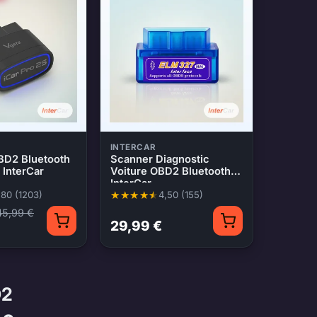
INTERCAR
BD2 Bluetooth
Scanner Diagnostic
 InterCar
Voiture OBD2 Bluetooth
InterCar
,80 (1203)
4,50 (155)
 4,80 sur 5, 1203 évaluations
Note moyenne 4,50 sur 5, 155 évaluations
45,99 €
29,99 €
D2