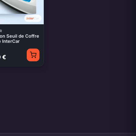
R
ion Seuil de Coffre
re InterCar
9 €