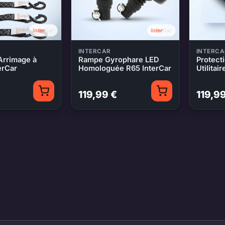
INTERCAR
INTERCA
Arrimage à
Rampe Gyrophare LED
Protect
erCar
Homologuée R65 InterCar
Utilitai
119,99 €
119,9