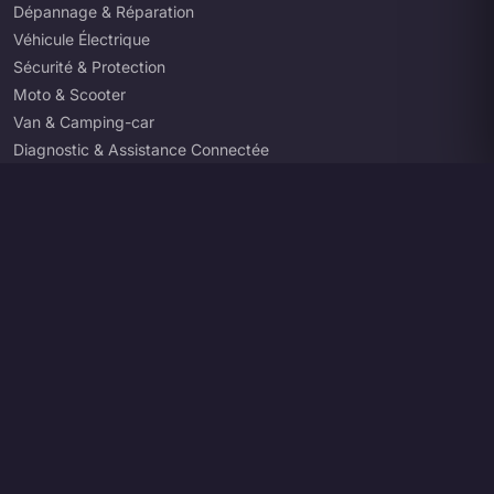
Dépannage & Réparation
Véhicule Électrique
Sécurité & Protection
Moto & Scooter
Van & Camping-car
Diagnostic & Assistance Connectée
Pro & Utilitaire
Enchères Auto
Pièces Auto
Blog & Actus
07 80 94 39 84
contact@inter-car.fr
Plan du site
Mentions légales
Conditions de retour