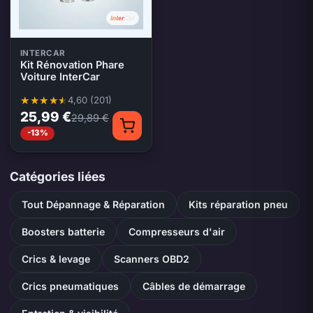
INTERCAR
Kit Rénovation Phare
Voiture InterCar
4,60 (201)
Note moyenne 4,60 sur 5, 201 évaluations
25,99 €
29,89 €
-13%
Catégories liées
Tout Dépannage & Réparation
Kits réparation pneu
Boosters batterie
Compresseurs d'air
Crics & levage
Scanners OBD2
Crics pneumatiques
Câbles de démarrage