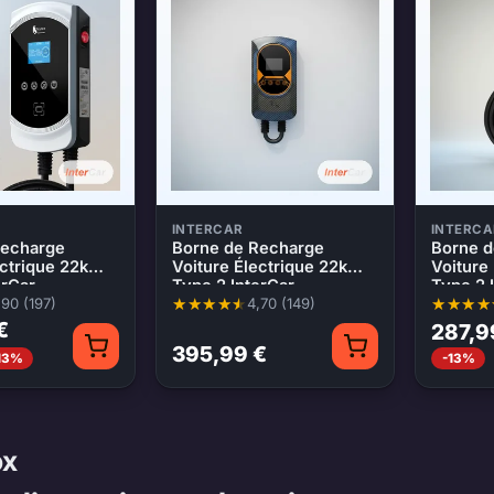
INTERCAR
INTERCA
Recharge
Borne de Recharge
Borne d
ectrique 22kW
Voiture Électrique 22kW
Voiture
erCar
Type 2 InterCar
Type 2 
,90 (197)
4,70 (149)
 4,90 sur 5, 197 évaluations
Note moyenne 4,70 sur 5, 149 évaluations
Note moy
€
287,9
395,99 €
13%
-13%
ox