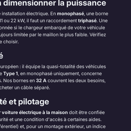
n dimensionner la puissance
nstallation électrique. En
monophasé
, une borne
11 ou 22 kW, il faut un raccordement
triphasé
. Une
onnée si le chargeur embarqué de votre véhicule
jours limitée par le maillon le plus faible. Vérifiez
 choisir.
é
ropéen : il équipe la quasi-totalité des véhicules
Le
Type 1
, en monophasé uniquement, concerne
s. Nos bornes en
32 A
couvrent les deux besoins,
cheter un câble séparé.
té et pilotage
 voiture électrique à la maison
doit être confiée
urité et une condition d'accès à certaines aides.
érentiel) et, pour un montage extérieur, un indice