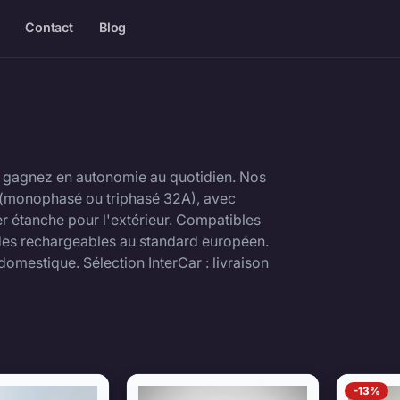
Contact
Blog
et gagnez en autonomie au quotidien. Nos
 (monophasé ou triphasé 32A), avec
er étanche pour l'extérieur. Compatibles
ides rechargeables au standard européen.
omestique. Sélection InterCar : livraison
Wallbox — produits
-13%