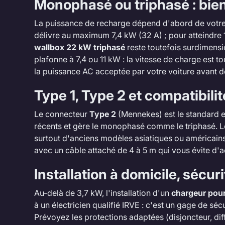
Monophasé ou triphasé : bie
La puissance de recharge dépend d'abord de votre i
délivre au maximum 7,4 kW (32 A) ; pour atteindre 
wallbox 22 kW triphasé
reste toutefois surdimensi
plafonne à 7,4 ou 11 kW : la vitesse de charge est tou
la puissance AC acceptée par votre voiture avant de
Type 1, Type 2 et compatibilit
Le connecteur
Type 2
(Mennekes) est le standard eu
récents et gère le monophasé comme le triphasé. 
surtout d'anciens modèles asiatiques ou américain
avec un câble attaché de 4 à 5 m qui vous évite d'a
Installation à domicile, sécuri
Au-delà de 3,7 kW, l'installation d'un
chargeur pour
à un électricien qualifié IRVE : c'est un gage de séc
Prévoyez les protections adaptées (disjoncteur, diff