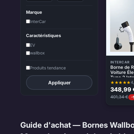
Marque
InterCar
Caractéristiques
EV
wallbox
INTERCAR
Borne de 
Produits tendance
Voiture Él
Type 2 Int
Appliquer
4
Note moyenne
348,99 
401,34 €
-
Guide d'achat — Bornes Wallb