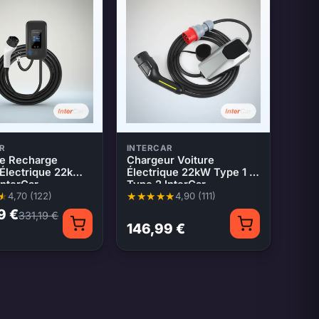
R
INTERCAR
e Recharge
Chargeur Voiture
 Électrique 22kW
Électrique 22kW Type 1 /
InterCar
Type 2 InterCar
4,70 (122)
4,90 (111)
enne 4,70 sur 5, 122 évaluations
Note moyenne 4,90 sur 5, 111 évaluations
9 €
331,19 €
146,99 €