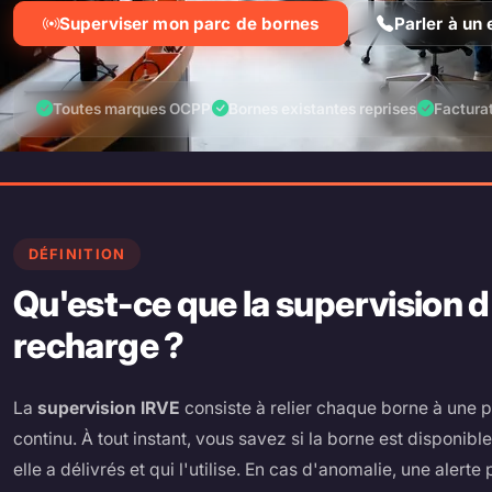
Superviser mon parc de bornes
Parler à un
Toutes marques OCPP
Bornes existantes reprises
Factura
DÉFINITION
Qu'est-ce que la supervision 
recharge ?
La
supervision IRVE
consiste à relier chaque borne à une pl
continu. À tout instant, vous savez si la borne est disponi
elle a délivrés et qui l'utilise. En cas d'anomalie, une alert