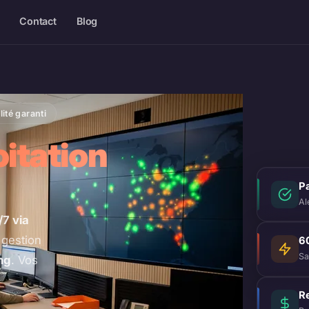
Contact
Blog
ité garanti
oitation
P
Al
/7 via
 gestion
6
Sa
ng
. Vos
.
R