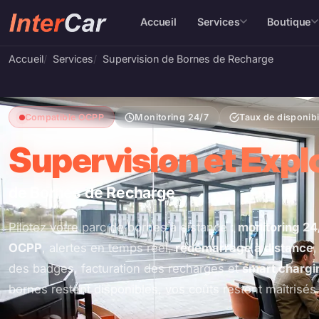
Accueil
Services
Boutique
Accueil
Services
Supervision de Bornes de Recharge
Compatible OCPP
Monitoring 24/7
Taux de disponibil
Supervision et Expl
de Bornes de Recharge
Pilotez votre parc de bornes à distance :
monitoring 24
OCPP
, alertes en temps réel,
redémarrage à distance
,
des badges, facturation des recharges et
smart chargi
bornes restent disponibles, vos coûts restent maîtrisés