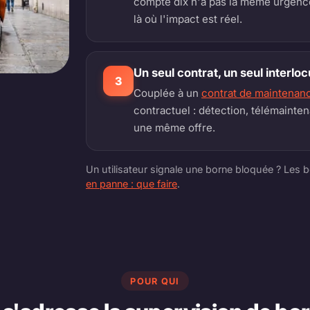
compte dix n'a pas la même urgence
là où l'impact est réel.
Un seul contrat, un seul interlo
3
Couplée à un
contrat de maintenan
contractuel : détection, télémainten
une même offre.
Un utilisateur signale une borne bloquée ? Les b
en panne : que faire
.
POUR QUI