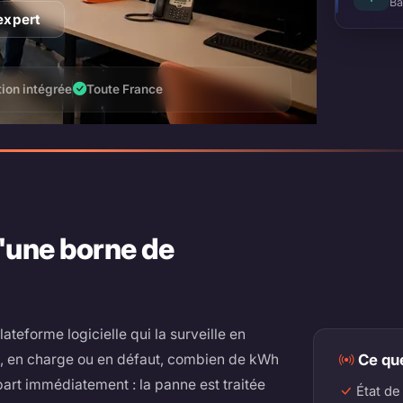
Ba
 expert
tion intégrée
Toute France
d'une borne de
ateforme logicielle qui la surveille en
ble, en charge ou en défaut, combien de kWh
Ce que
e part immédiatement : la panne est traitée
État de