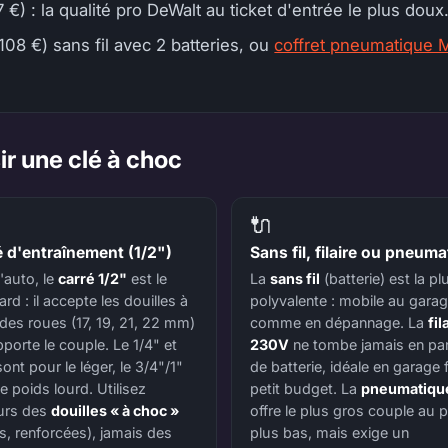
 €) : la qualité pro DeWalt au ticket d'entrée le plus doux
08 €) sans fil avec 2 batteries, ou
coffret pneumatique M
ir une clé à choc
🔌
é d'entraînement (1/2")
Sans fil, filaire ou pneum
'auto, le
carré 1/2"
est le
La
sans fil
(batterie) est la pl
rd : il accepte les douilles à
polyvalente : mobile au gara
des roues (17, 19, 21, 22 mm)
comme en dépannage. La
fil
pporte le couple. Le 1/4" et
230V
ne tombe jamais en pa
ont pour le léger, le 3/4"/1"
de batterie, idéale en garage f
e poids lourd. Utilisez
petit budget. La
pneumatiqu
urs des
douilles « à choc »
offre le plus gros couple au pr
es, renforcées), jamais des
plus bas, mais exige un