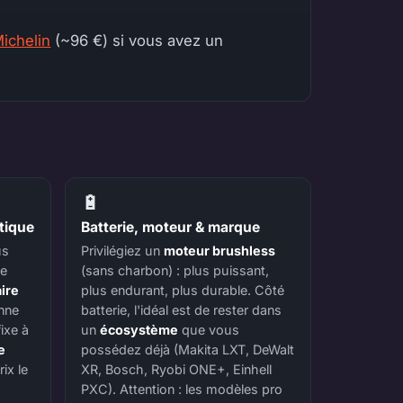
.
ichelin
(~96 €) si vous avez un
🔋
atique
Batterie, moteur & marque
us
Privilégiez un
moteur brushless
ge
(sans charbon) : plus puissant,
aire
plus endurant, plus durable. Côté
nne
batterie, l'idéal est de rester dans
ixe à
un
écosystème
que vous
e
possédez déjà (Makita LXT, DeWalt
ix le
XR, Bosch, Ryobi ONE+, Einhell
PXC). Attention : les modèles pro