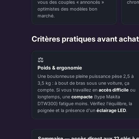
vous des couples « annoncés »
chrom
optimistes des modèles bon
marché.
Critères pratiques avant achat 
⚖️
Poids & ergonomie
Une boulonneuse pleine puissance pèse 2,5 à
3,5 kg : à bout de bras sous une voiture, ça
compte. Si vous travaillez en
accès difficile
ou
longtemps, une
compacte
(type Makita
DTW300) fatigue moins. Vérifiez l'équilibre, la
poignée et la présence d'un
éclairage LED
.
Sommaire — accès direct aux 12 clés à 