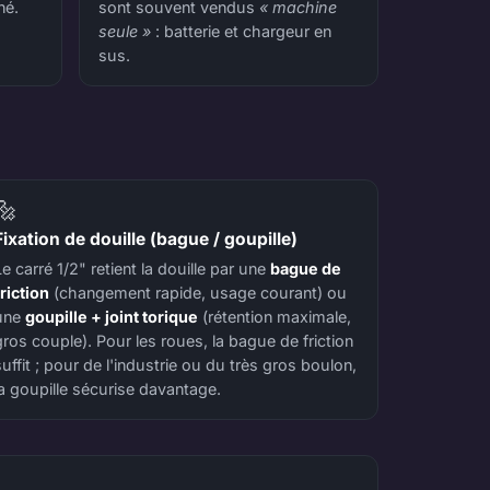
né.
sont souvent vendus
« machine
seule »
: batterie et chargeur en
sus.
🔩
Fixation de douille (bague / goupille)
Le carré 1/2" retient la douille par une
bague de
friction
(changement rapide, usage courant) ou
une
goupille + joint torique
(rétention maximale,
gros couple). Pour les roues, la bague de friction
suffit ; pour de l'industrie ou du très gros boulon,
la goupille sécurise davantage.