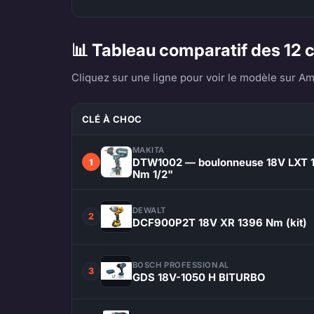
📊 Tableau comparatif des 12 c
Cliquez sur une ligne pour voir le modèle sur Am
CLÉ À CHOC
MAKITA
DTW1002 — boulonneuse 18V LXT 
1
Nm 1/2"
DEWALT
2
DCF900P2T 18V XR 1396 Nm (kit)
BOSCH PROFESSIONAL
3
GDS 18V-1050 H BITURBO