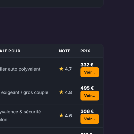
ÉALE POUR
NOTE
PRIX
332 €
lier auto polyvalent
★
4.7
Voir
495 €
 exigeant / gros couple
★
4.8
Voir
306 €
yvalence & sécurité
★
4.6
Voir
ulon