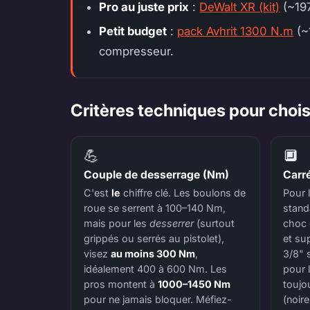
Pro au juste prix
:
DeWalt XR (kit)
(~197
Petit budget
:
pack Avhrit 1300 N.m
(~1
compresseur.
Critères techniques pour chois
💪
🔲
Couple de desserrage (Nm)
Carr
C'est
le
chiffre clé. Les boulons de
Pour l
roue se serrent à 100–140 Nm,
standa
mais pour les
desserrer
(surtout
choc 
grippés ou serrés au pistolet),
et su
visez
au moins 300 Nm
,
3/8" s
idéalement 400 à 600 Nm. Les
pour l
pros montent à
1000–1450 Nm
toujo
pour ne jamais bloquer. Méfiez-
(noir