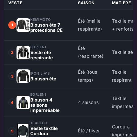
VESTE
SAISON
MATIÈRE
KEMIMOTO
Été (maille
Textile me
Blouson été 7
1
respirante)
+ renforts
protections CE
BORLENI
Été
Textile aér
Veste été
2
(respirante)
respirante
Été (tous
Textile
IRON JIA'S
3
Blouson été
temps)
respirant
BORLENI
Textile
Blouson 4
4 saisons
4
saisons
imperméab
imperméable
TEXPEED
Cordura
Veste textile
Été / hiver
5
Cordura
imperméab