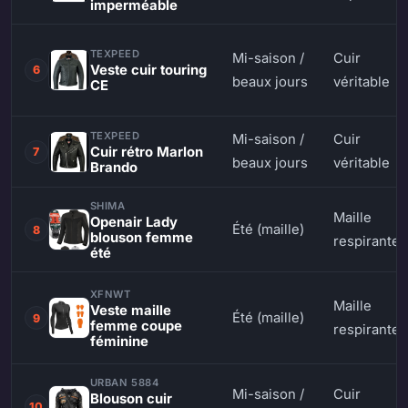
imperméable
TEXPEED
Mi-saison /
Cuir
Veste cuir touring
6
beaux jours
véritable
CE
TEXPEED
Mi-saison /
Cuir
Cuir rétro Marlon
7
beaux jours
véritable
Brando
SHIMA
Maille
Openair Lady
Été (maille)
8
blouson femme
respirante
été
XFNWT
Maille
Veste maille
Été (maille)
9
femme coupe
respirante
féminine
URBAN 5884
Mi-saison /
Cuir
Blouson cuir
10