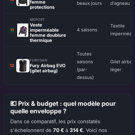
femme
beaux jours
d'agneau
protections
MSPORT
Veste
Textile
4 saisons
imperméable
11
imperméab
femme doublure
thermique
Toutes
FURYGAN
saisons
Gilet airbag
Fury Airbag EVO
12
(par-
léger
(gilet airbag)
dessus)
💶 Prix & budget : quel modèle pour
quelle enveloppe ?
Dans ce comparatif, les prix constatés
s'échelonnent de
70 €
à
314 €
. Voici nos