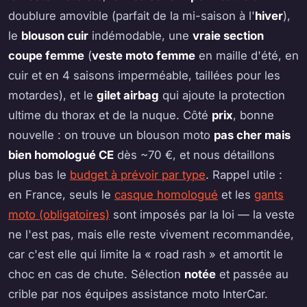
doublure amovible (parfait de la mi-saison à l'
hiver
),
le
blouson cuir
indémodable, une
vraie section
coupe femme
(
veste moto femme
en maille d'été, en
cuir et en 4 saisons imperméable, taillées pour les
motardes), et le
gilet airbag
qui ajoute la protection
ultime du thorax et de la nuque. Côté
prix
, bonne
nouvelle : on trouve un blouson moto
pas cher mais
bien homologué CE
dès ~70 €, et nous détaillons
plus bas le
budget à prévoir par type
. Rappel utile :
en France, seuls le
casque homologué
et les
gants
moto (obligatoires)
sont imposés par la loi — la veste
ne l'est pas, mais elle reste vivement recommandée,
car c'est elle qui limite la « road rash » et amortit le
choc en cas de chute. Sélection
notée
et passée au
crible par nos équipes assistance moto InterCar.