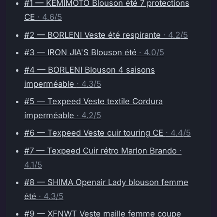
#1 — KEMIMOTO Blouson été 7 protections
CE
· 4.6/5
#2 — BORLENI Veste été respirante
· 4.2/5
#3 — IRON JIA'S Blouson été
· 4.0/5
#4 — BORLENI Blouson 4 saisons
imperméable
· 4.3/5
#5 — Texpeed Veste textile Cordura
imperméable
· 4.2/5
#6 — Texpeed Veste cuir touring CE
· 4.4/5
#7 — Texpeed Cuir rétro Marlon Brando
·
4.1/5
#8 — SHIMA Openair Lady blouson femme
été
· 4.3/5
#9 — XFNWT Veste maille femme coupe