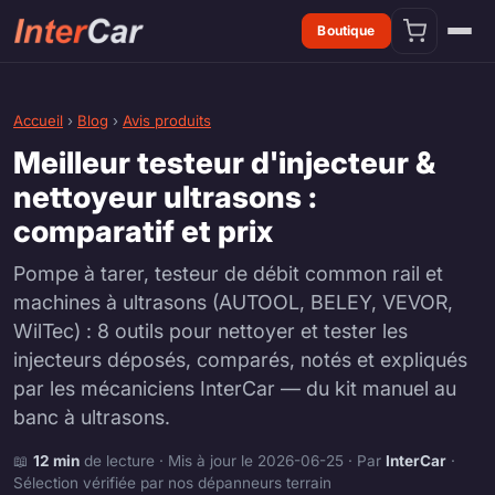
Boutique
Accueil
›
Blog
›
Avis produits
Meilleur testeur d'injecteur &
nettoyeur ultrasons :
comparatif et prix
Pompe à tarer, testeur de débit common rail et
machines à ultrasons (AUTOOL, BELEY, VEVOR,
WilTec) : 8 outils pour nettoyer et tester les
injecteurs déposés, comparés, notés et expliqués
par les mécaniciens InterCar — du kit manuel au
banc à ultrasons.
📖
12 min
de lecture · Mis à jour le 2026-06-25 · Par
InterCar
·
Sélection vérifiée par nos dépanneurs terrain