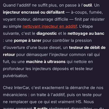
Quand l'additif ne suffit plus, on passe à l'
outil
. Un
injecteur encrassé ou défaillant
— à-coups, fumée,
voyant moteur, démarrage difficile — finit par résister
au simple
nettoyant injecteur en additif
. L'étape
suivante, c'est le
diagnostic
et le
nettoyage au banc
: une
pompe à tarer
pour contrôler la pression
d'ouverture d'une buse diesel, un
testeur de débit de
retour
pour démasquer l'injecteur common rail qui
fuit, ou une
machine à ultrasons
qui nettoie en
profondeur les injecteurs déposés et teste leur
pulvérisation.
Chez InterCar, c'est exactement la démarche de nos
mécaniciens : on traite à l'additif, puis on teste pour
ne remplacer que ce qui est vraiment HS. Nous
avons comparé
8 outils
réellement disponibles — du