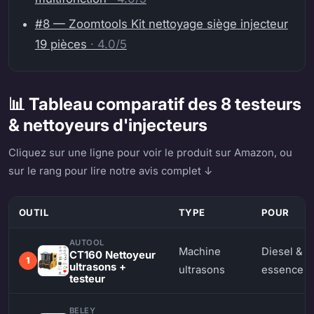
#8 — Zoomtools Kit nettoyage siège injecteur
19 pièces
· 4.0/5
📊 Tableau comparatif des 8 testeurs
& nettoyeurs d'injecteurs
Cliquez sur une ligne pour voir le produit sur Amazon, ou
sur le rang pour lire notre avis complet ↓
OUTIL
TYPE
POUR
AUTOOL
Machine
Diesel &
CT160 Nettoyeur
1
ultrasons +
ultrasons
essence
testeur
BELEY