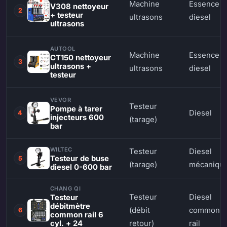
Machine
Essence &
V308 nettoyeur
2
+ testeur
ultrasons
diesel
ultrasons
AUTOOL
Machine
Essence &
CT150 nettoyeur
3
ultrasons +
ultrasons
diesel
testeur
VEVOR
Testeur
Pompe à tarer
Diesel
4
injecteurs 600
(tarage)
bar
WILTEC
Testeur
Diesel
Testeur de buse
5
(tarage)
mécaniqu
diesel 0-600 bar
CHANG QI
Testeur
Diesel
Testeur
débitmètre
(débit
common
6
common rail 6
cyl. + 24
retour)
rail