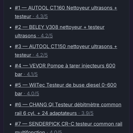
#1 — AUTOOL CT160 Nettoyeur ultrasons +
testeur
· 4.3/5
#2 — BELEY V308 nettoyeur + testeur
ultrasons
· 4.2/5
#3 — AUTOOL CT150 nettoyeur ultrasons +
testeur
· 4.2/5
#4 — VEVOR Pompe à tarer injecteurs 600
bar
· 4.1/5
#5 — WilTec Testeur de buse diesel 0-600
bar
· 4.0/5
#6 — CHANG QI Testeur débitmètre common
rail 6 cyl. + 24 adaptateurs
· 3.9/5
#7 — SENDERPICK CR-C testeur common rail
multifonction
· 4.0/5