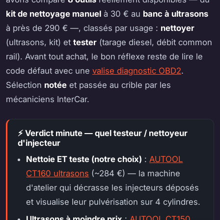
kit de nettoyage manuel
à 30 € au
banc à ultrasons
à près de 290 € —, classés par usage :
nettoyer
(ultrasons, kit) et
tester
(tarage diesel, débit common
rail). Avant tout achat, le bon réflexe reste de lire le
code défaut avec une
valise diagnostic OBD2
.
Sélection
notée
et passée au crible par les
mécaniciens InterCar.
⚡ Verdict minute — quel testeur / nettoyeur
d'injecteur
Nettoie ET teste (notre choix)
:
AUTOOL
CT160 ultrasons
(~284 €) — la machine
d'atelier qui décrasse les injecteurs déposés
et visualise leur pulvérisation sur 4 cylindres.
Ultrasons à moindre prix
:
AUTOOL CT150