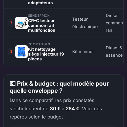
adaptateurs
Diesel
SENDERPICK
Testeur
CR-C testeur
common
7
common rail
électronique
multifonction
rail
ZOOMTOOLS
Diesel &
Kit nettoyage
Kit manuel
8
siège injecteur 19
essence
pièces
💶 Prix & budget : quel modèle pour
quelle enveloppe ?
Dans ce comparatif, les prix constatés
s'échelonnent de
30 €
à
284 €
. Voici nos
repères selon le budget :