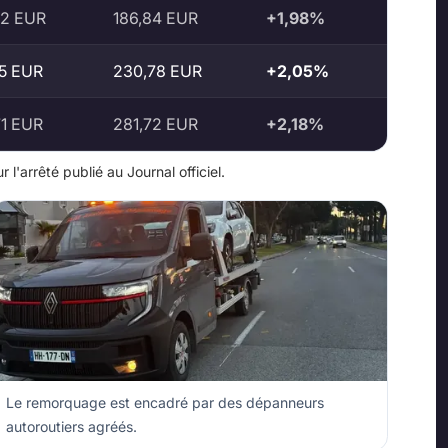
22 EUR
186,84 EUR
+1,98%
15 EUR
230,78 EUR
+2,05%
71 EUR
281,72 EUR
+2,18%
 l'arrêté publié au Journal officiel.
Le remorquage est encadré par des dépanneurs
autoroutiers agréés.