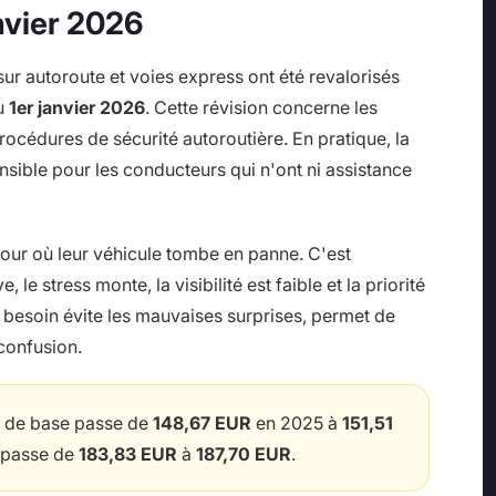
anvier 2026
r autoroute et voies express ont été revalorisés
du
1er janvier 2026
. Cette révision concerne les
océdures de sécurité autoroutière. En pratique, la
nsible pour les conducteurs qui n'ont ni assistance
our où leur véhicule tombe en panne. C'est
e stress monte, la visibilité est faible et la priorité
r besoin évite les mauvaises surprises, permet de
 confusion.
ait de base passe de
148,67 EUR
en 2025 à
151,51
t passe de
183,83 EUR
à
187,70 EUR
.