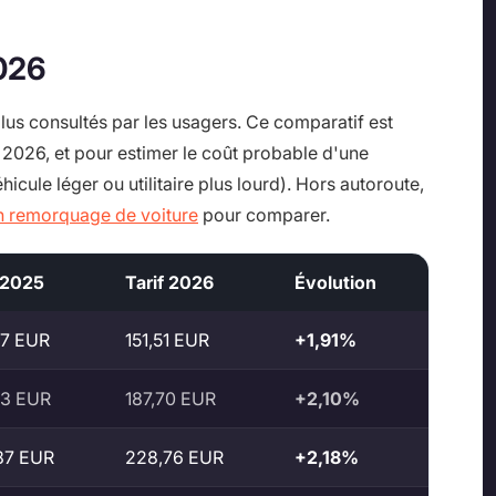
2026
lus consultés par les usagers. Ce comparatif est
t 2026, et pour estimer le coût probable d'une
hicule léger ou utilitaire plus lourd). Hors autoroute,
un remorquage de voiture
pour comparer.
 2025
Tarif 2026
Évolution
67 EUR
151,51 EUR
+1,91%
83 EUR
187,70 EUR
+2,10%
87 EUR
228,76 EUR
+2,18%