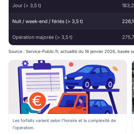
Jour (> 3,5 t)
183,
Nuit / week-end / fériés (> 3,5 t)
226,
Opération majorée (> 3,5 t)
275,
Source : Service-Public.fr, actualité du 16 janvier 2026, basée sur
Les forfaits varient selon l'horaire et la complexité de
l'opération.