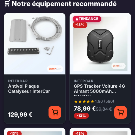
🛒 Notre équipement recommandé
TENDANCE
-13%
INTERCAR
INTERCAR
Antivol Plaque
GPS Tracker Voiture 4G
Catalyseur InterCar
Aimant 5000mAh
InterCar
4,90 (590)
Note moyenne 4,90 sur 5, 590 é
78,99 €
90,84 €
129,99 €
-13%
-13%
-13%