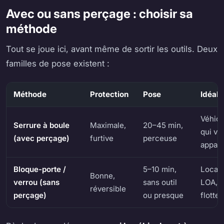
Avec ou sans perçage : choisir sa
méthode
Tout se joue ici, avant même de sortir les outils. Deux
familles de pose existent :
Méthode
Protection
Pose
Idéal 
Véhicu
Serrure à boule
Maximale,
20–45 min,
qui vo
(avec perçage)
furtive
perceuse
appart
Bloque-porte /
5–10 min,
Locati
Bonne,
verrou (sans
sans outil
LOA, p
réversible
perçage)
ou presque
flotte