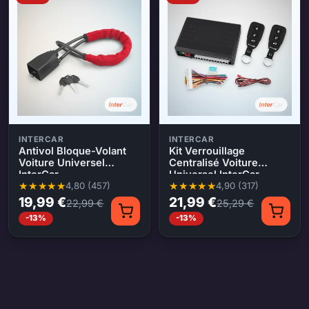
INTERCAR
INTERCAR
Antivol Bloque-Volant
Kit Verrouillage
Voiture Universel
Centralisé Voiture
InterCar
Universel InterCar
4,80 (457)
4,90 (317)
Note moyenne 4,80 sur 5, 457 évaluations
Note moyenne 4,90 sur 5, 317 év
19,99 €
21,99 €
22,99 €
25,29 €
-13%
-13%