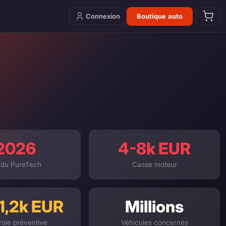
Connexion
Boutique auto
2026
4-8k EUR
 du PureTech
Casse moteur
1,2k EUR
Millions
oie préventive
Véhicules concernés