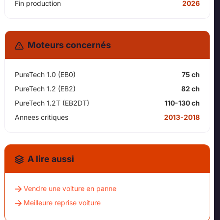
Fin production
2026
Moteurs concernés
PureTech 1.0 (EB0)
75 ch
PureTech 1.2 (EB2)
82 ch
PureTech 1.2T (EB2DT)
110-130 ch
Annees critiques
2013-2018
A lire aussi
Vendre une voiture en panne
Meilleure reprise voiture