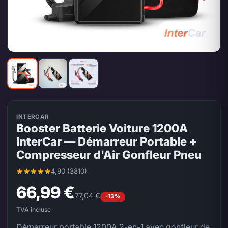
INTERCAR
Booster Batterie Voiture 1200A
InterCar — Démarreur Portable +
Compresseur d'Air Gonfleur Pneu
4,90 (3810)
Note moyenne 4,90 sur 5, 3810 évaluations
66,99 €
77,04 €
-13%
TVA incluse
Démarreur portable 1200A 2-en-1 avec gonfleur de