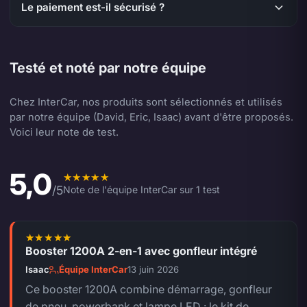
Le paiement est-il sécurisé ?
Testé et noté par notre équipe
Chez InterCar, nos produits sont sélectionnés et utilisés
par notre équipe (David, Eric, Isaac) avant d'être proposés.
Voici leur note de test.
5,0
Note moyenne de l'équipe 5,0 sur 5.
/5
Note de l'équipe InterCar sur 1 test
Booster 1200A 2-en-1 avec gonfleur intégré
5 sur 5.
Isaac
Équipe InterCar
13 juin 2026
Ce booster 1200A combine démarrage, gonfleur
de pneu, powerbank et lampe LED : le kit de