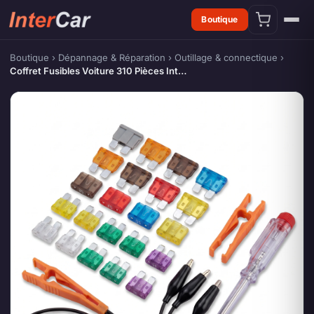
Boutique
Boutique
›
Dépannage & Réparation
›
Outillage & connectique
›
Coffret Fusibles Voiture 310 Pièces Int…