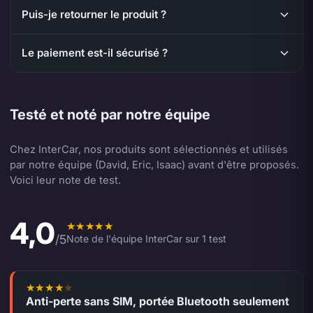
Puis-je retourner le produit ?
Le paiement est-il sécurisé ?
Testé et noté par notre équipe
Chez InterCar, nos produits sont sélectionnés et utilisés
par notre équipe (David, Eric, Isaac) avant d'être proposés.
Voici leur note de test.
4,0
Note moyenne de l'équipe 4,0 sur 5.
/5
Note de l'équipe InterCar sur 1 test
Anti-perte sans SIM, portée Bluetooth seulement
4 sur 5.