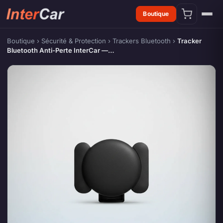
Boutique
Boutique
›
Sécurité & Protection
›
Trackers Bluetooth
›
Tracker
Bluetooth Anti-Perte InterCar —…