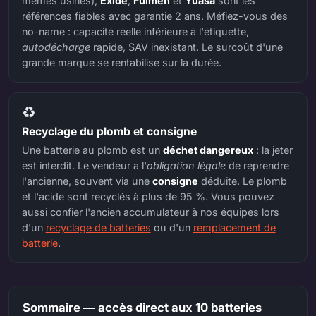
mêmes usines),
Exide
,
Fulmen
et
Yuasa
sont les
références fiables avec garantie 2 ans. Méfiez-vous des
no-name : capacité réelle inférieure à l'étiquette,
autodécharge
rapide, SAV inexistant. Le surcoût d'une
grande marque se rentabilise sur la durée.
♻️
Recyclage du plomb et consigne
Une batterie au plomb est un
déchet dangereux
: la jeter
est interdit. Le vendeur a l'
obligation légale
de reprendre
l'ancienne, souvent via une
consigne
déduite. Le plomb
et l'acide sont recyclés à plus de 95 %. Vous pouvez
aussi confier l'ancien accumulateur à nos équipes lors
d'un
recyclage de batteries
ou d'un
remplacement de
batterie
.
Sommaire — accès direct aux 10 batteries