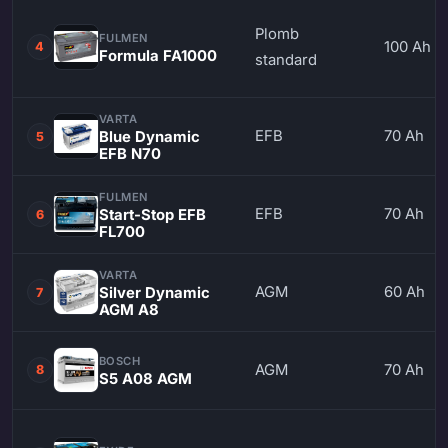
Plomb
FULMEN
100 Ah
4
Formula FA1000
standard
VARTA
EFB
70 Ah
Blue Dynamic
5
EFB N70
FULMEN
EFB
70 Ah
Start-Stop EFB
6
FL700
VARTA
AGM
60 Ah
Silver Dynamic
7
AGM A8
BOSCH
AGM
70 Ah
8
S5 A08 AGM