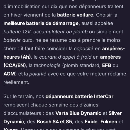
d'immobilisation sur dix que nos dépanneurs traitent
en hiver viennent de la
batterie voiture
. Choisir la
meilleure batterie de démarrage
, aussi appelée
batterie 12V
,
accumulateur au plomb
ou simplement
batterie auto
, ne se résume pas à prendre la moins
chère : il faut faire coïncider la
capacité
en
ampères-
heures (Ah)
, le
courant d'appel à froid
en
ampères
(CCA/EN)
, la
technologie
(plomb standard,
EFB
ou
AGM
) et la
polarité
avec ce que votre moteur réclame
réellement.
Sur le terrain, nos
dépanneurs batterie InterCar
remplacent chaque semaine des dizaines
d'accumulateurs : des
Varta Blue Dynamic
et
Silver
Dynamic
, des
Bosch S4 et S5
, des
Exide
,
Fulmen
et
Yuasa
. L'erreur que nous voyons le plus souvent,