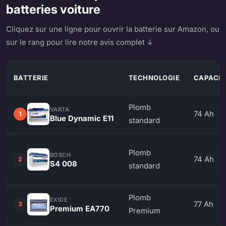
batteries voiture
Cliquez sur une ligne pour ouvrir la batterie sur Amazon, ou
sur le rang pour lire notre avis complet ↓
BATTERIE
TECHNOLOGIE
CAPACIT
Plomb
VARTA
74 Ah
1
Blue Dynamic E11
standard
Plomb
BOSCH
74 Ah
2
S4 008
standard
Plomb
EXIDE
77 Ah
3
Premium EA770
Premium