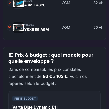
EXIDE
AGM
82 Ah
9
AGM EK820
YUASA
AGM
80 Ah
10
YBX9115 AGM
💶 Prix & budget : quel modèle pour
quelle enveloppe ?
Dans ce comparatif, les prix constatés
s'échelonnent de
86 €
à
163 €
. Voici nos
repères selon le budget :
PETIT BUDGET
Varta Blue Dynamic E11