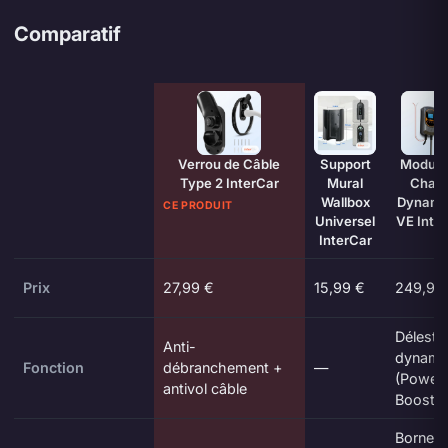
Comparatif
Caractéristique
Verrou de Câble
Support
Module
Type 2 InterCar
Mural
Char
Wallbox
Dynami
CE PRODUIT
Universel
VE Inte
InterCar
Prix
27,99 €
15,99 €
249,99
Délesta
Anti-
dynami
Fonction
débranchement +
—
(Power
antivol câble
Boost)
Bornes