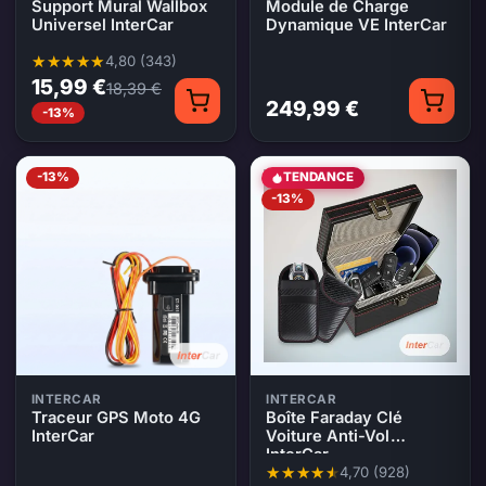
Support Mural Wallbox
Module de Charge
Universel InterCar
Dynamique VE InterCar
4,80 (343)
Note moyenne 4,80 sur 5, 343 évaluations
15,99 €
18,39 €
249,99 €
-13%
-13%
TENDANCE
-13%
INTERCAR
INTERCAR
Traceur GPS Moto 4G
Boîte Faraday Clé
InterCar
Voiture Anti-Vol
InterCar
4,70 (928)
Note moyenne 4,70 sur 5, 928 é