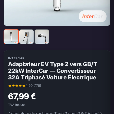
INTERCAR
Adaptateur EV Type 2 vers GB/T
22kW InterCar — Convertisseur
32A Triphasé Voiture Électrique
4,90 (176)
Note moyenne 4,90 sur 5, 176 évaluations
67,99 €
TVA incluse
Adaptateur de recharge Type 2 vers GB/T jusqu'à