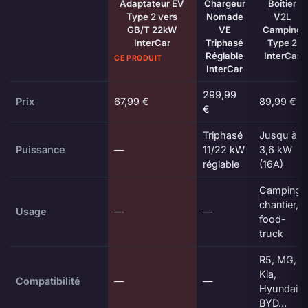
Adaptateur EV
Chargeur
Boîtier
Type 2 vers
Nomade
V2L
GB/T 22kW
VE
Camping
InterCar
Triphasé
Type 2
Réglable
InterCar
CE PRODUIT
InterCar
299,99
Prix
67,99 €
89,99 €
€
Triphasé
Jusqu à
Puissance
—
11/22 kW
3,6 kW
réglable
(16A)
Camping,
chantier,
Usage
—
—
food-
truck
R5, MG,
Kia,
Compatibilité
—
—
Hyundai,
BYD…