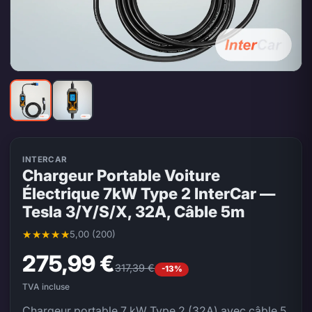
INTERCAR
Chargeur Portable Voiture
Électrique 7kW Type 2 InterCar —
Tesla 3/Y/S/X, 32A, Câble 5m
5,00 (200)
Note moyenne 5,00 sur 5, 200 évaluations
275,99 €
317,39 €
-13%
TVA incluse
Chargeur portable 7 kW Type 2 (32A) avec câble 5