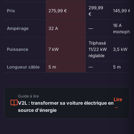
299,99
Prix
275,99 €
145,99 €
€
16 A
Ampérage
32 A
—
monopha
Triphasé
Puissance
7 kW
11/22 kW
3,5 kW
réglable
Longueur câble
5 m
—
5 m
Guide à lire
Lire
V2L : transformer sa voiture électrique en
→
source d'énergie