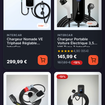
INTERCAR
INTERCAR
Chargeur Nomade VE
Chargeur Portable
Triphasé Réglable
Voiture Électrique 3,5
InterCar
kW Type 2 InterCar
4,90 (654)
Note moyenne 4,90 sur 5, 654 é
145,99 €
299,99 €
167,89 €
-13%
-13%