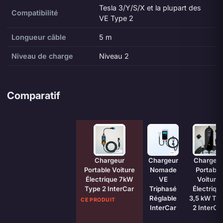
Tesla 3/Y/S/X et la plupart des
Compatibilité
VE Type 2
Longueur câble
5 m
Niveau de charge
Niveau 2
Comparatif
Caractéristique
Chargeur
Chargeur
Chargeu
Portable Voiture
Nomade
Portable
Électrique 7kW
VE
Voiture
Type 2 InterCar
Triphasé
Électriqu
Réglable
3,5 kW Ty
CE PRODUIT
InterCar
2 InterCa