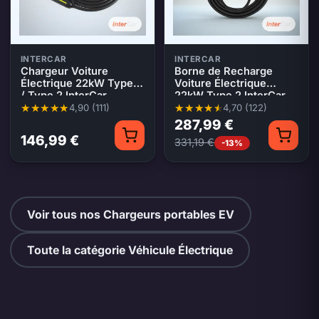
INTERCAR
INTERCAR
Chargeur Voiture
Borne de Recharge
Électrique 22kW Type 1
Voiture Électrique
/ Type 2 InterCar
22kW Type 2 InterCar
4,90 (111)
4,70 (122)
Note moyenne 4,90 sur 5, 111 évaluations
Note moyenne 4,70 sur 5, 122 év
287,99 €
146,99 €
331,19 €
-13%
Voir tous nos Chargeurs portables EV
Toute la catégorie Véhicule Électrique