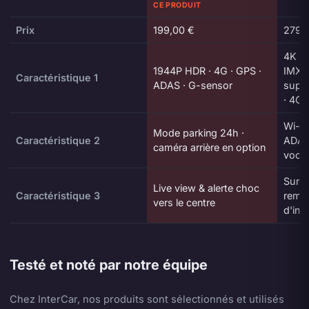
CE PRODUIT
Prix
199,00 €
279,
4K H
1944P HDR · 4G · GPS ·
IMX6
Caractéristique 1
ADAS · G-sensor
supe
· 4G
Wi-Fi
Mode parking 24h ·
Caractéristique 2
ADAS
caméra arrière en option
vocal
Surve
Live view & alerte choc
Caractéristique 3
remo
vers le centre
d'inc
Testé et noté par notre équipe
Chez InterCar, nos produits sont sélectionnés et utilisés