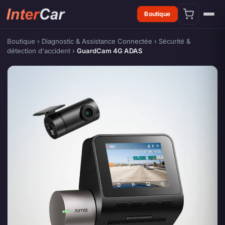
Boutique
Boutique
›
Diagnostic & Assistance Connectée
›
Sécurité &
détection d'accident
›
GuardCam 4G ADAS