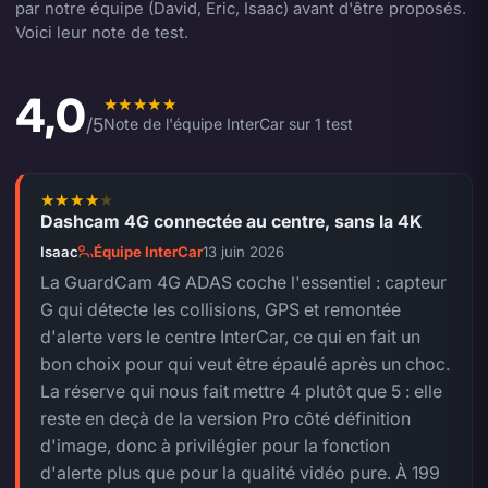
par notre équipe (David, Eric, Isaac) avant d'être proposés.
Voici leur note de test.
4,0
Note moyenne de l'équipe 4,0 sur 5.
/5
Note de l'équipe InterCar sur 1 test
Dashcam 4G connectée au centre, sans la 4K
4 sur 5.
Isaac
Équipe InterCar
13 juin 2026
La GuardCam 4G ADAS coche l'essentiel : capteur
G qui détecte les collisions, GPS et remontée
d'alerte vers le centre InterCar, ce qui en fait un
bon choix pour qui veut être épaulé après un choc.
La réserve qui nous fait mettre 4 plutôt que 5 : elle
reste en deçà de la version Pro côté définition
d'image, donc à privilégier pour la fonction
d'alerte plus que pour la qualité vidéo pure. À 199