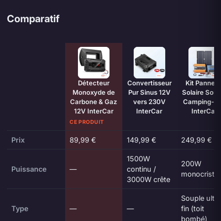
Comparatif
Caractéristique
Détecteur
Convertisseur
Kit Pannea
Monoxyde de
Pur Sinus 12V
Solaire Soup
Carbone & Gaz
vers 230V
Camping-C
12V InterCar
InterCar
InterCar
CE PRODUIT
Prix
89,99 €
149,99 €
249,99 €
1500W
200W
Puissance
—
continu /
monocristall
3000W crête
Souple ultr
Type
—
—
fin (toit
bombé)