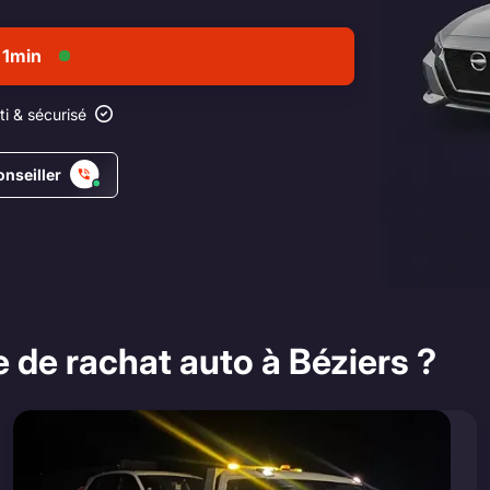
 1min
i & sécurisé
onseiller
e de rachat auto à Béziers ?