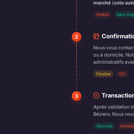
marché
(
cote aut
Gratuit
Sans en
Confirmati
2
Nous vous contacto
ou à domicile. Not
administratifs avant
Flexible
7j/7
Transactio
3
Après validation d
Béziers. Nous nou
Sécurisé
Immédi