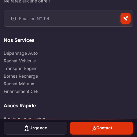
Ne ratez aucune offre !
Nos Services
Dépannage Auto
Rachat Véhicule
Transport Engins
Bornes Recharge
Rachat Métaux
Financement CEE
Accès Rapide
Boutique accessoires
Dépannage & Réparation
Urgence
Contact
Véhicule Électrique