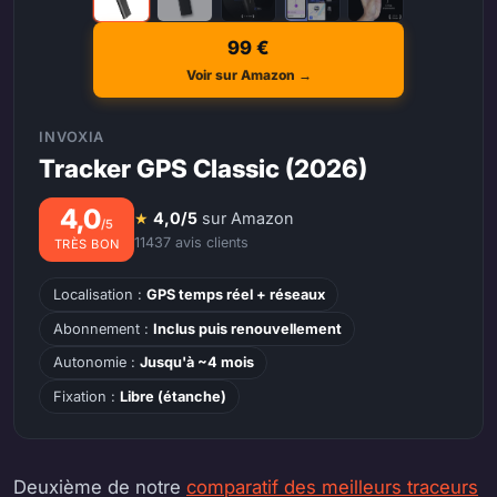
99 €
Voir sur Amazon →
INVOXIA
Tracker GPS Classic (2026)
4,0
★
4,0/5
sur Amazon
/5
11437 avis clients
TRÈS BON
Localisation :
GPS temps réel + réseaux
Abonnement :
Inclus puis renouvellement
Autonomie :
Jusqu'à ~4 mois
Fixation :
Libre (étanche)
Deuxième de notre
comparatif des meilleurs traceurs