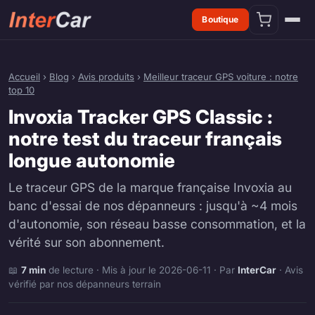
Boutique
Accueil
›
Blog
›
Avis produits
›
Meilleur traceur GPS voiture : notre
top 10
Invoxia Tracker GPS Classic :
notre test du traceur français
longue autonomie
Le traceur GPS de la marque française Invoxia au
banc d'essai de nos dépanneurs : jusqu'à ~4 mois
d'autonomie, son réseau basse consommation, et la
vérité sur son abonnement.
📖
7 min
de lecture · Mis à jour le 2026-06-11 · Par
InterCar
· Avis
vérifié par nos dépanneurs terrain