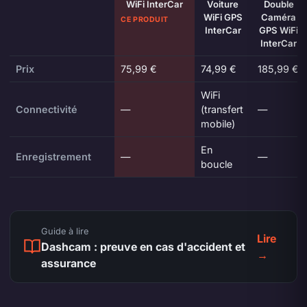
WiFi InterCar
Voiture
Double
WiFi GPS
Caméra
CE PRODUIT
InterCar
GPS WiFi
InterCar
Prix
75,99 €
74,99 €
185,99 €
WiFi
Connectivité
—
(transfert
—
mobile)
En
Enregistrement
—
—
boucle
Guide à lire
Lire
Dashcam : preuve en cas d'accident et
→
assurance