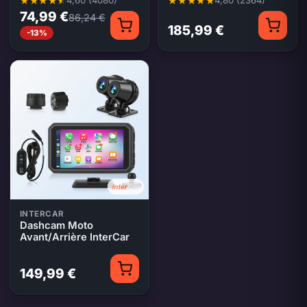
4,60 (4080)
4,80 (2364)
Note moyenne 4,60 sur 5, 4080 évaluations
Note moyenne 4,80 sur 5, 2364 
74,99 €
86,24 €
185,99 €
-13%
INTERCAR
Dashcam Moto
Avant/Arrière InterCar
149,99 €