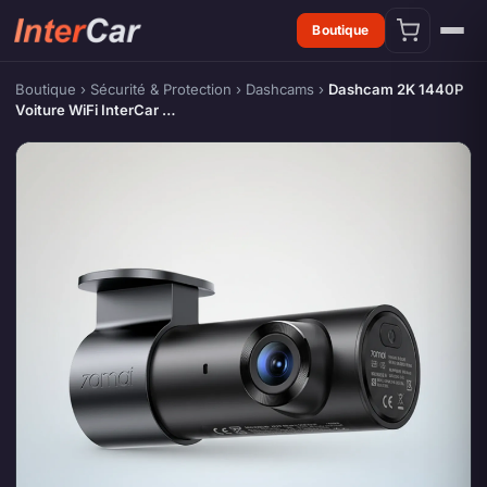
Boutique
Boutique
›
Sécurité & Protection
›
Dashcams
›
Dashcam 2K 1440P
Voiture WiFi InterCar …