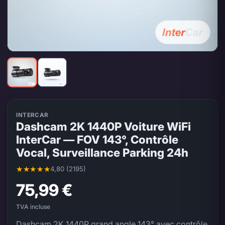
INTERCAR
Dashcam 2K 1440P Voiture WiFi
InterCar — FOV 143°, Contrôle
Vocal, Surveillance Parking 24h
4,80 (2195)
Note moyenne 4,80 sur 5, 2195 évaluations
75,99 €
TVA incluse
Dashcam 2K 1440P grand angle 143° avec contrôle