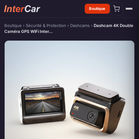
Boutique
Boutique
›
Sécurité & Protection
›
Dashcams
›
Dashcam 4K Double
Caméra GPS WiFi Inter…