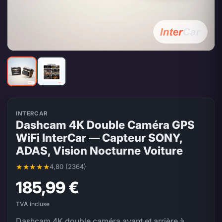
INTERCAR
Dashcam 4K Double Caméra GPS
WiFi InterCar — Capteur SONY,
ADAS, Vision Nocturne Voiture
4,80 (2364)
Note moyenne 4,80 sur 5, 2364 évaluations
185,99 €
TVA incluse
Dashcam 4K double caméra avant et arrière à