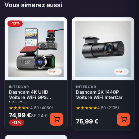
Vous aimerez aussi
-13%
INTERCAR
INTERCAR
Dashcam 4K UHD
Dashcam 2K 1440P
Voiture WiFi GPS
Voiture WiFi InterCar
InterCar
4,60 (4080)
4,80 (2195)
Note moyenne 4,60 sur 5, 4080 évaluations
Note moyenne 4,80 sur 5, 2195 
74,99 €
86,24 €
75,99 €
-13%