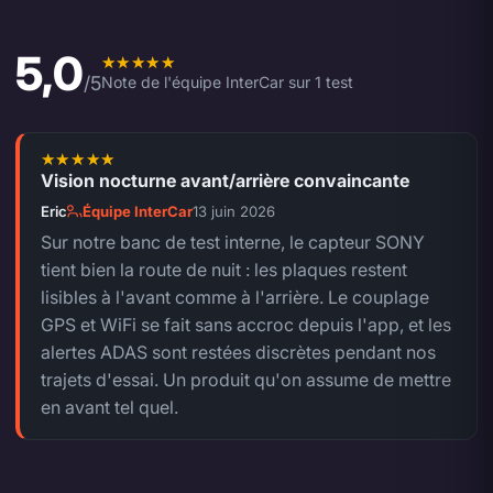
5,0
Note moyenne de l'équipe 5,0 sur 5.
/5
Note de l'équipe InterCar sur 1 test
Vision nocturne avant/arrière convaincante
5 sur 5.
Eric
Équipe InterCar
13 juin 2026
Sur notre banc de test interne, le capteur SONY
tient bien la route de nuit : les plaques restent
lisibles à l'avant comme à l'arrière. Le couplage
GPS et WiFi se fait sans accroc depuis l'app, et les
alertes ADAS sont restées discrètes pendant nos
trajets d'essai. Un produit qu'on assume de mettre
en avant tel quel.