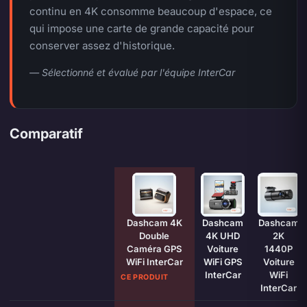
continu en 4K consomme beaucoup d'espace, ce
qui impose une carte de grande capacité pour
conserver assez d'historique.
— Sélectionné et évalué par l'équipe InterCar
Comparatif
Caractéristique
Dashcam 4K
Dashcam
Dashcam
Double
4K UHD
2K
Caméra GPS
Voiture
1440P
WiFi InterCar
WiFi GPS
Voiture
InterCar
WiFi
CE PRODUIT
InterCar