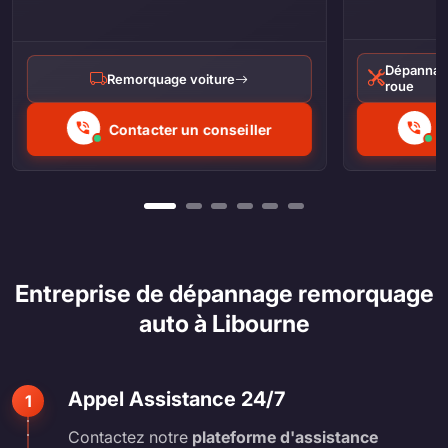
Dépannag
Remorquage voiture
roue
Contacter un conseiller
C
Entreprise de dépannage remorquage
auto à Libourne
Appel Assistance 24/7
1
Contactez notre
plateforme d'assistance