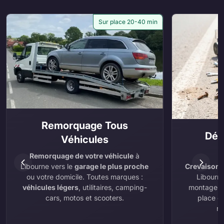
Sur place 20-40 min
Remorquage Tous
Dép
Véhicules
Remorquage de votre véhicule
à
Crevaison
,
Libourne vers le
garage le plus proche
Libourne
ou votre domicile. Toutes marques :
montage e
véhicules légers
, utilitaires, camping-
place ou
cars, motos et scooters.
ré