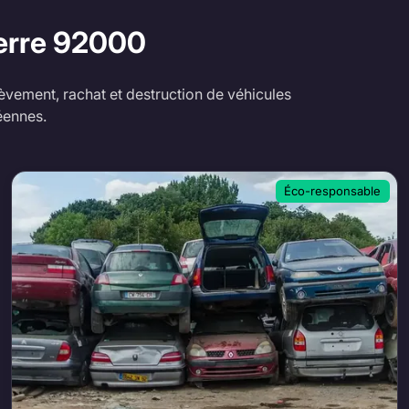
erre
92000
èvement, rachat et destruction de véhicules
éennes.
Éco-responsable