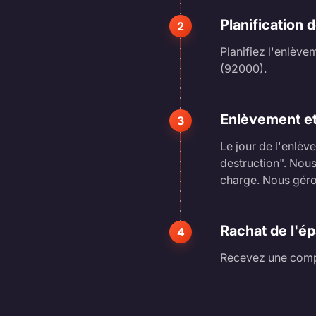
Planification 
2
Planifiez l'enlève
(92000).
Enlèvement et
3
Le jour de l'enlè
destruction". Nou
charge. Nous géron
Rachat de l'é
4
Recevez une compe