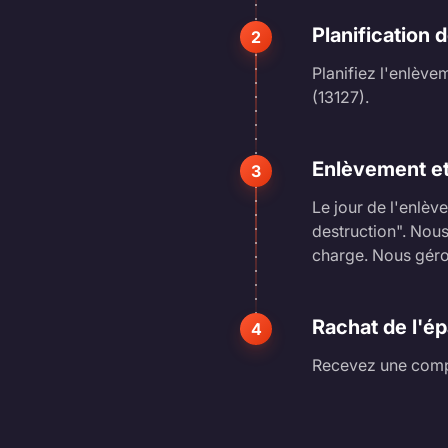
Planification 
2
Planifiez l'enlèvem
(13127).
Enlèvement et
3
Le jour de l'enlèv
destruction". Nou
charge. Nous géron
Rachat de l'é
4
Recevez une compe