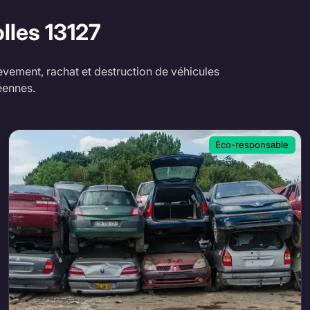
olles
13127
èvement, rachat et destruction de véhicules
éennes.
Éco-responsable