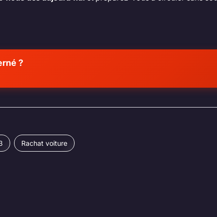
erné ?
3
Rachat voiture