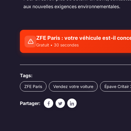
aux nouvelles exigences environnementales.
ZFE Paris : votre véhicule est-il conc
Gratuit • 30 secondes
Tags:
ZFE Paris
Vendez votre voiture
Épave Critair 
Partager: