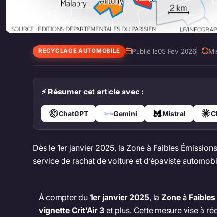
Publié le
05 Fév 2026
Mis
RECYCLAGE AUTOMOBILE
⚡ Résumer cet article avec :
ChatGPT
Gemini
Mistral
C
Dès le 1er janvier 2025, la Zone à Faibles Émission
service de rachat de voiture et d’épaviste automobil
À compter du
1er janvier 2025
, la
Zone à Faibles
vignette Crit’Air 3
et plus. Cette mesure vise à ré