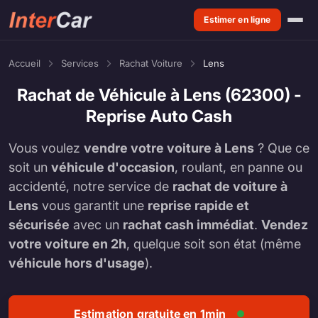
Estimer en ligne
Accueil
Services
Rachat Voiture
Lens
Rachat de Véhicule à Lens (62300) -
Reprise Auto Cash
Vous voulez
vendre votre voiture à Lens
? Que ce
soit un
véhicule d'occasion
, roulant, en panne ou
accidenté, notre service de
rachat de voiture à
Lens
vous garantit une
reprise rapide et
sécurisée
avec un
rachat cash immédiat
.
Vendez
votre voiture en 2h
, quelque soit son état (même
véhicule hors d'usage
).
Estimation gratuite en 1min