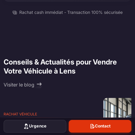
Rachat cash immédiat - Transaction 100% sécurisée
Conseils & Actualités pour Vendre
Votre Véhicule à Lens
Visiter le blog
RACHAT VÉHICULE
Peut-on vendre une voiture sans passer
Urgence
Contact
par un garage ? Alternatives et
démarches