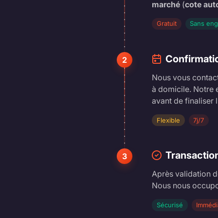
marché
(
cote aut
Gratuit
Sans en
Confirmati
2
Nous vous contacto
à domicile. Notre 
avant de finaliser l
Flexible
7j/7
Transactio
3
Après validation d
Nous nous occupo
Sécurisé
Immédi