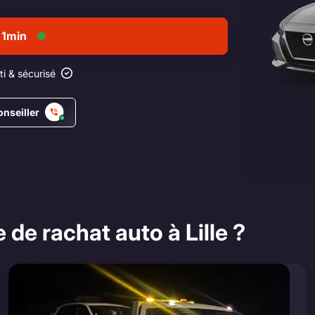
 1min
i & sécurisé
onseiller
 de rachat auto à Lille ?