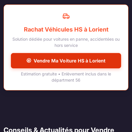
Rachat Véhicules HS à Lorient
Solution dédiée pour voitures en panne, accidentées ou
hors service
Vendre Ma Voiture HS à Lorient
Estimation gratuite • Enlèvement inclus dans le
départment 56
Conseils & Actualités pour Vendre