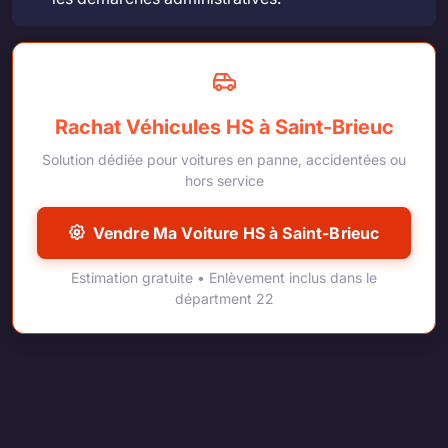
Rachat Véhicules HS à Saint-Brieuc
Solution dédiée pour voitures en panne, accidentées ou
hors service
Vendre Ma Voiture HS à Saint-Brieuc
Estimation gratuite • Enlèvement inclus dans le
départment 22