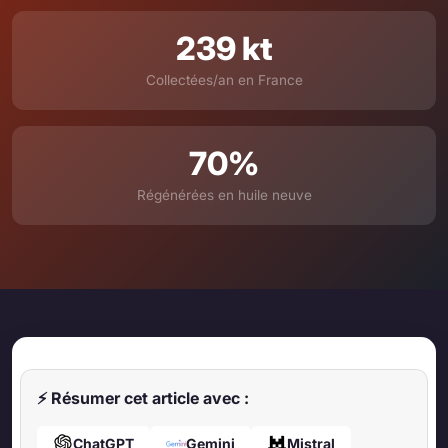
239 kt
Collectées/an en France
70%
Régénérées en huile neuve
⚡ Résumer cet article avec :
ChatGPT
Gemini
Mistral