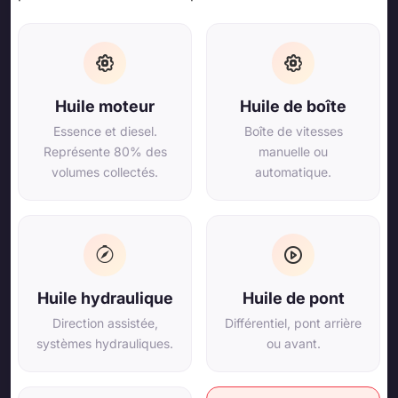
Huile moteur
Huile de boîte
Essence et diesel.
Boîte de vitesses
Représente 80% des
manuelle ou
volumes collectés.
automatique.
Huile hydraulique
Huile de pont
Direction assistée,
Différentiel, pont arrière
systèmes hydrauliques.
ou avant.