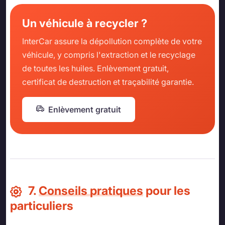
Un véhicule à recycler ?
InterCar assure la dépollution complète de votre
véhicule, y compris l'extraction et le recyclage
de toutes les huiles. Enlèvement gratuit,
certificat de destruction et traçabilité garantie.
Enlèvement gratuit
7.
Conseils pratiques
pour les
particuliers