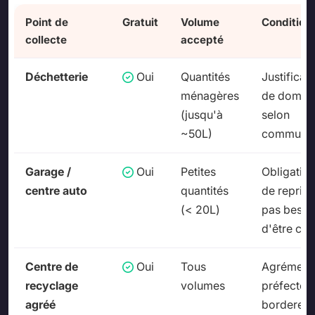
Point de
Gratuit
Volume
Condition
collecte
accepté
Déchetterie
Oui
Quantités
Justificati
ménagères
de domici
(jusqu'à
selon
~50L)
commune
Garage /
Oui
Petites
Obligatio
centre auto
quantités
de reprise
(< 20L)
pas besoi
d'être clie
Centre de
Oui
Tous
Agrément
recyclage
volumes
préfectora
agréé
borderea