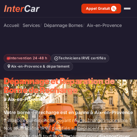
Appel Gratuit
Accueil
Services
Dépannage Bornes
Aix-en-Provence
Intervention 24-48 h
Techniciens IRVE certifiés
Aix-en-Provence & département
Dépannage et Réparation de
Borne de Recharge
à Aix-en-Provence
Votre borne de recharge est en panne à Aix-en-Provence
?
Wallbox qui disjoncte, voyant rouge, charge impossible ?
Nos techniciens IRVE certifiés se déplacent à Aix-en-
Provence et dans tout le département pour
diagnostiquer