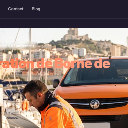
Contact
Blog
ille & département
ation de Borne de
lbox qui
iciens