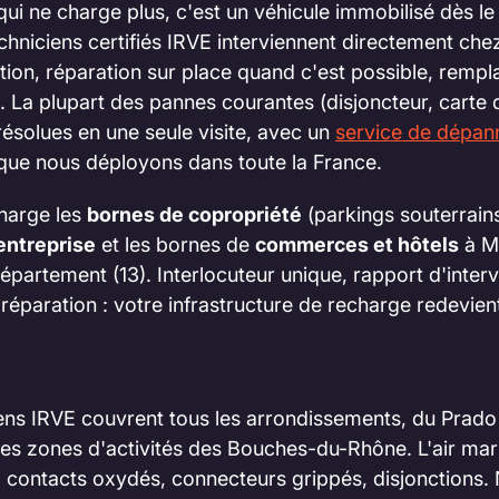
ui ne charge plus, c'est un véhicule immobilisé dès l
chniciens certifiés IRVE interviennent directement chez
tion, réparation sur place quand c'est possible, remp
e. La plupart des pannes courantes (disjoncteur, cart
résolues en une seule visite, avec un
service de dépan
 que nous déployons dans toute la France.
harge les
bornes de copropriété
(parkings souterrains,
entreprise
et les bornes de
commerces et hôtels
à M
artement (13). Interlocuteur unique, rapport d'inter
 réparation : votre infrastructure de recharge redevie
iens IRVE couvrent tous les arrondissements, du Prado 
es zones d'activités des Bouches-du-Rhône. L'air mari
: contacts oxydés, connecteurs grippés, disjonctions