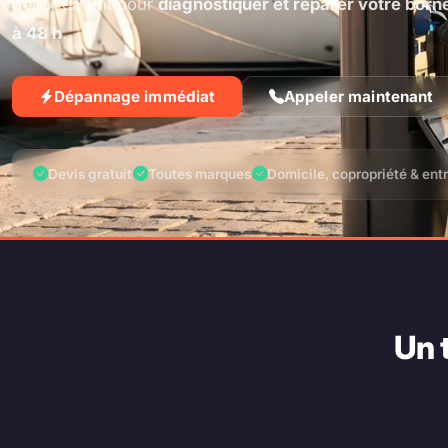
département pour
diagnostiquer et réparer votre born
à 48 h
.
Dépannage immédiat
Appeler maintenant
Devis gratuit
Toutes marques
Domicile, copropriété & ent
Un 