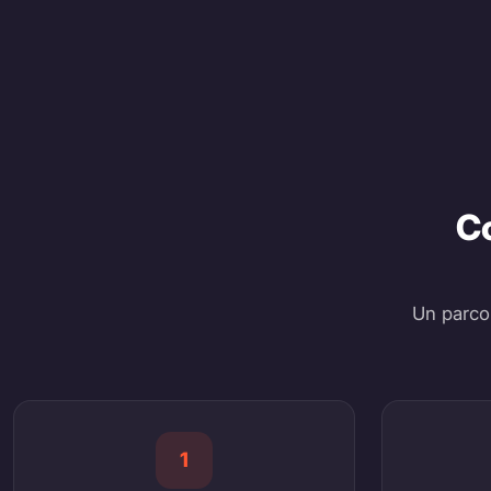
C
Un parco
1