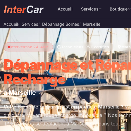
Accueil
Services
Boutique
Accueil
Services
Dépannage Bornes
Marseille
Intervention 24-48 h
Techniciens IRVE certifiés
Marse
Dépannage et Répar
Recharge
à Marseille
Votre borne de recharge est en panne à Marseille ?
Wal
disjoncte, voyant rouge, charge impossible ? Nos techn
IRVE certifiés se déplacent à Marseille et dans tout le