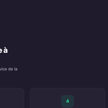
 à
ice de la
4