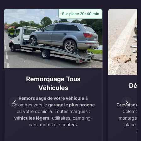
Sur place 20-40 min
Remorquage Tous
Dép
Véhicules
Remorquage de votre véhicule
à
Crevaison
,
Colombes vers le
garage le plus proche
Colombes
ou votre domicile. Toutes marques :
montage e
véhicules légers
, utilitaires, camping-
place ou
cars, motos et scooters.
ré