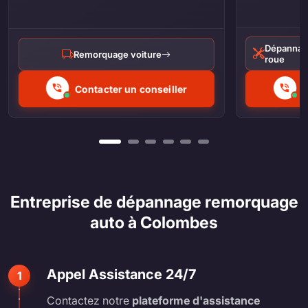
Dépannag
Remorquage voiture
roue
Contacter un conseiller
C
Entreprise de dépannage remorquage
auto à Colombes
Appel Assistance 24/7
1
Contactez notre
plateforme d'assistance