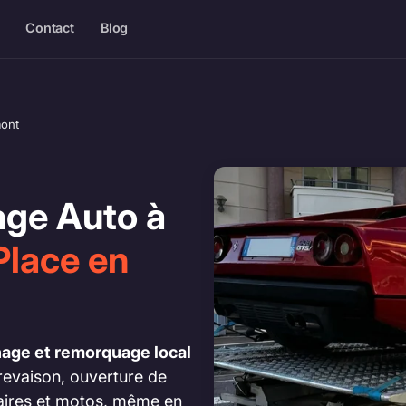
Contact
Blog
ont
ge Auto à
Place en
age et remorquage local
revaison, ouverture de
itaires et motos, même en