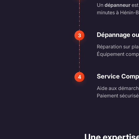
Un
dépanneur
est
minutes à Hénin-
Dépannage o
3
Réparation sur pla
Équipement compl
Service Comp
4
Aide aux démarche
Paiement sécurisé
Une expertis