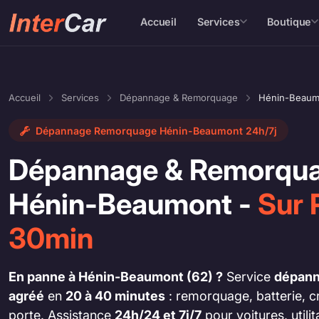
Accueil
Services
Boutique
Accueil
Services
Dépannage & Remorquage
Hénin-Beaum
Dépannage Remorquage Hénin-Beaumont 24h/7j
Dépannage & Remorqua
Hénin-Beaumont -
Sur 
30min
En panne à Hénin-Beaumont (62) ?
Service
dépann
agréé
en
20 à 40 minutes
: remorquage, batterie, c
porte. Assistance
24h/24 et 7j/7
pour voitures, util