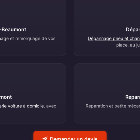
n-Beaumont
Dépan
annage et remorquage de vos
Dépannage pneu et chan
place, au j
umont
Répar
ie voiture à domicile
, avec
Réparation et petite mécan
.
Demander un devis