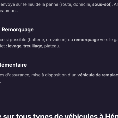
 envoyé sur le lieu de la panne (route, domicile,
sous-sol
). A
Beaumont.
u Remorquage
ce si possible (batterie, crevaison) ou
remorquage
vers le g
et :
levage
,
treuillage
, plateau.
lémentaire
s d'assurance, mise à disposition d'un
véhicule de rempla
.
e sur tous types de véhicules à H