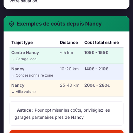
votre situation.
Exemples de coûts depuis Nancy
Trajet type
Distance
Coût total estimé
Centre Nancy
≤ 5 km
105€ - 155€
→ Garage local
Nancy
10-20 km
140€ - 210€
→ Concessionnaire zone
Nancy
25-40 km
200€ - 280€
→ Ville voisine
Astuce :
Pour optimiser les coûts, privilégiez les
garages partenaires près de Nancy.