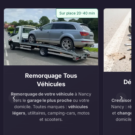
Sur place 20-40 min
Remorquage Tous
Dép
Véhicules
Remorquage de votre véhicule
à Nancy
Crevaison
,
vers le
garage le plus proche
ou votre
Nancy : rép
domicile. Toutes marques :
véhicules
et
changem
légers
, utilitaires, camping-cars, motos
domicile.
et scooters.