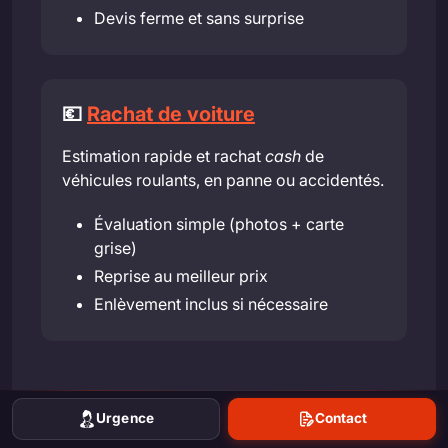
Devis ferme et sans surprise
💶
Rachat de voiture
Estimation rapide et rachat
cash
de
véhicules roulants, en panne ou accidentés.
Évaluation simple (photos + carte
grise)
Reprise au meilleur prix
Enlèvement inclus si nécessaire
Urgence
Contact
Nancy : informations utiles