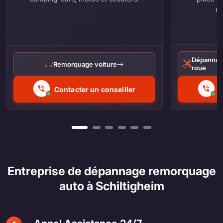
ré
Dépannag
Remorquage voiture
roue
Contacter un conseiller
C
Entreprise de dépannage remorquage
auto à Schiltigheim