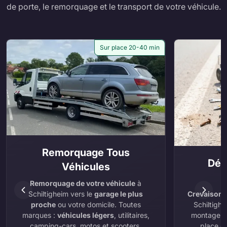
de porte, le remorquage et le transport de votre véhicule.
Sur place 20-40 min
Remorquage Tous
Dép
Véhicules
Remorquage de votre véhicule
à
Crevaison
,
Schiltigheim vers le
garage le plus
Schiltighe
proche
ou votre domicile. Toutes
montage e
marques :
véhicules légers
, utilitaires,
place ou
camping-cars, motos et scooters.