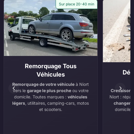
Sur place 20-40 min
Remorquage Tous
Dép
Véhicules
Remorquage de votre véhicule
à Niort
Crevaison
,
vers le
garage le plus proche
ou votre
Niort : répa
domicile. Toutes marques :
véhicules
changeme
légers
, utilitaires, camping-cars, motos
domicile.
et scooters.