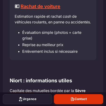
💶
Rachat de voiture
Estimation rapide et rachat
cash
de
véhicules roulants, en panne ou accidentés.
Évaluation simple (photos + carte
grise)
Reprise au meilleur prix
Enlèvement inclus si nécessaire
Niort : informations utiles
Capitale des mutuelles bordée par la
Sèvre
Niortaise
et le
Marais poitevin
, Niort allie cœur
Urgence
Contact
ancien autour du
Donjon
et grands axes