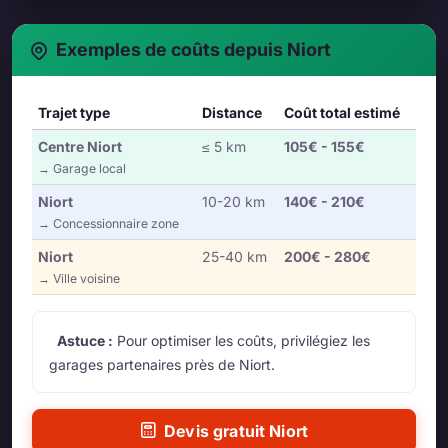
Exemples de coûts depuis Niort
Trajet type
Distance
Coût total estimé
Centre Niort
≤ 5 km
105€ - 155€
→ Garage local
Niort
10-20 km
140€ - 210€
→ Concessionnaire zone
Niort
25-40 km
200€ - 280€
→ Ville voisine
Astuce :
Pour optimiser les coûts, privilégiez les
garages partenaires près de Niort.
Devis gratuit Niort