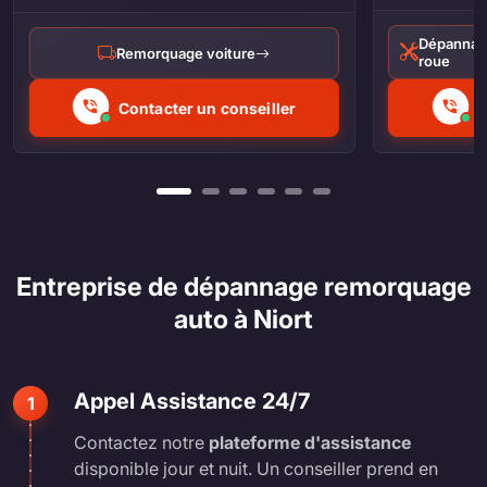
Dépannag
Remorquage voiture
roue
Contacter un conseiller
C
Entreprise de dépannage remorquage
auto à Niort
Appel Assistance 24/7
1
Contactez notre
plateforme d'assistance
disponible jour et nuit. Un conseiller prend en