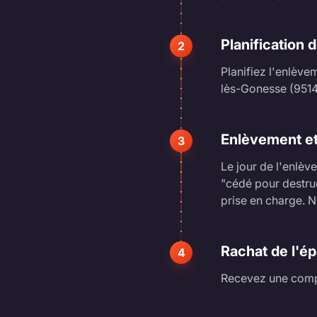
Planification 
2
Planifiez l'enlève
lès-Gonesse (9514
Enlèvement et
3
Le jour de l'enlè
"cédé pour destru
prise en charge. N
Rachat de l'é
4
Recevez une compe