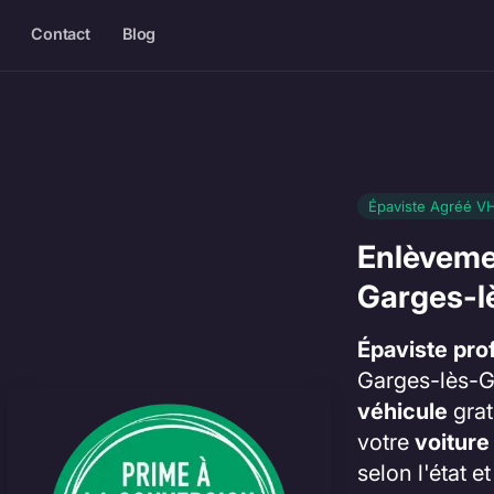
Contact
Blog
Épaviste Agréé V
Enlèveme
Garges-l
Épaviste pro
Garges-lès-G
véhicule
grat
votre
voiture
selon l'état e