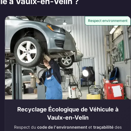
le à Vaulx-en-Velin ?
Respect environnement
Recyclage Écologique de Véhicule à
Vaulx-en-Velin
Respect du
code de l'environnement
et
traçabilité
des