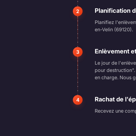
Planification 
2
Planifiez l'enlève
en-Velin (69120).
Enlèvement et
3
Le jour de l'enlè
pour destruction"
en charge. Nous gé
Rachat de l'é
4
Recevez une compe