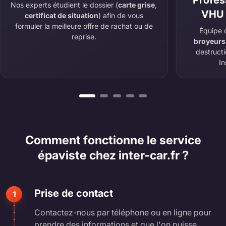
Profes
Nos experts étudient le dossier (
carte grise
,
VHU 
certificat de situation
) afin de vous
formuler la meilleure offre de rachat ou de
Équipe 
reprise.
broyeurs
destruct
In
Comment fonctionne le service
épaviste chez inter-car.fr ?
Prise de contact
1
Contactez-nous par téléphone ou en ligne pour
prendre des informations et que l'on puisse