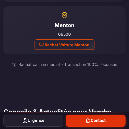
Menton
06500
Rachat Voiture Menton
Rachat cash immédiat - Transaction 100% sécurisée
Conseils & Actualités pour Vendre
Votre Véhicule à Nice
Urgence
Contact