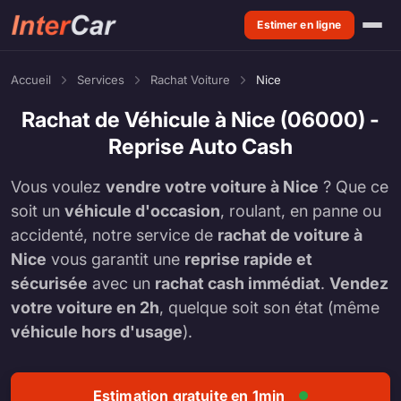
Estimer en ligne
Accueil
Services
Rachat Voiture
Nice
Rachat de Véhicule à Nice (06000) -
Reprise Auto Cash
Vous voulez
vendre votre voiture à Nice
? Que ce
soit un
véhicule d'occasion
, roulant, en panne ou
accidenté, notre service de
rachat de voiture à
Nice
vous garantit une
reprise rapide et
sécurisée
avec un
rachat cash immédiat
.
Vendez
votre voiture en 2h
, quelque soit son état (même
véhicule hors d'usage
).
Estimation gratuite en 1min