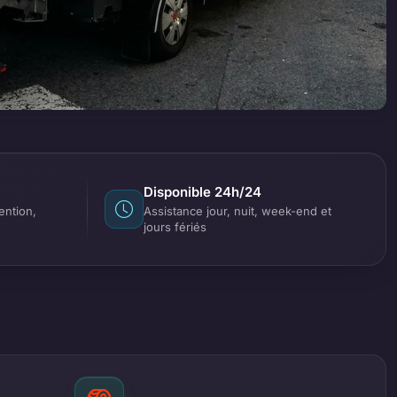
Disponible 24h/24
ention,
Assistance jour, nuit, week-end et
jours fériés