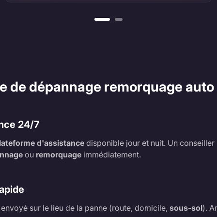
se de dépannage remorquage auto
nce 24/7
lateforme d'assistance
disponible jour et nuit. Un conseille
nnage
ou
remorquage
immédiatement.
Rapide
 envoyé sur le lieu de la panne (route, domicile,
sous-sol
). A