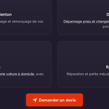
Menton
D
annage et remorquage de vos
Dépannage pneu et changem
prix
n
R
ie voiture à domicile
, avec
Réparation et petite mécan
.
Demander un devis