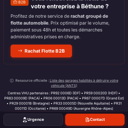
B2B
votre entreprise à Béthune ?
Profitez de notre service de
rachat groupé de
flotte automobile
. Prix optimisé par le volume,
paiement sous 48h et toutes les démarches
administratives prises en charge.
Rachat Flotte B2B
Ressource officielle :
Liste des garages habilités à détruire votre
véhicule (ANTS)
Centres VHU partenaires : PR92 0006D (IDF) • PR59 00020D (HDF) •
PR83 00009D (PACA) • PR06 00013D (PACA) • PR67 00007D (Grand Est)
• PR29 00001B (Bretagne) • PR33 00005D (Nouvelle Aquitaine) • PR31
00011D (Occitanie) • PR69 00049D (Auvergne Rhône-Alpes)
Urgence
Contact