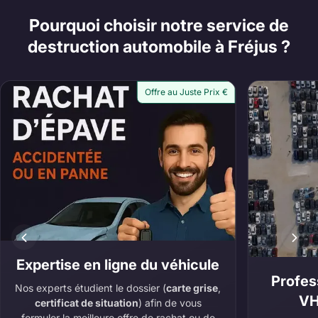
Pourquoi choisir notre service de
destruction automobile à Fréjus ?
Offre au Juste Prix €
Expertise en ligne du véhicule
Profes
Nos experts étudient le dossier (
carte grise
,
VH
certificat de situation
) afin de vous
formuler la meilleure offre de rachat ou de